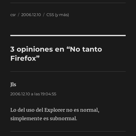
Autor
Publicado
Categorías
csr
2006.12.10
CSS (y más)
el
3 opiniones en “No tanto
Firefox”
Jls
dice:
2006.12.10 a las 19:04:55
Lo del uso del Explorer no es normal,
simplemente es subnormal.