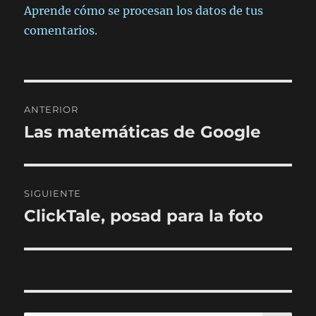
Aprende cómo se procesan los datos de tus
comentarios.
Navegación
ANTERIOR
de
Las matemáticas de Google
Entrada
anterior:
entradas
SIGUIENTE
ClickTale, posad para la foto
Entrada
siguiente: