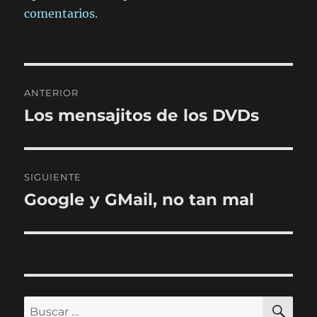
comentarios.
Navegación
ANTERIOR
de
Los mensajitos de los DVDs
Entrada
anterior:
entradas
SIGUIENTE
Google y GMail, no tan mal
Entrada
siguiente:
BU
Buscar