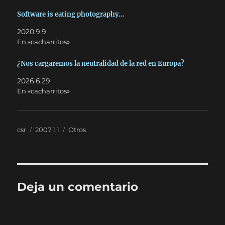
Software is eating photography…
2020.9.9
En «cacharritos»
¿Nos cargaremos la neutralidad de la red en Europa?
2026.6.29
En «cacharritos»
Autor
Publicado
Categorías
csr
2007.1.1
Otros
el
Deja un comentario