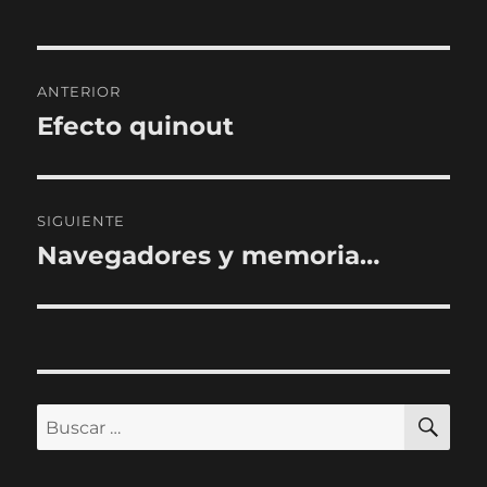
Navegación
ANTERIOR
de
Efecto quinout
Entrada
anterior:
entradas
SIGUIENTE
Navegadores y memoria…
Entrada
siguiente:
BU
Buscar
por: