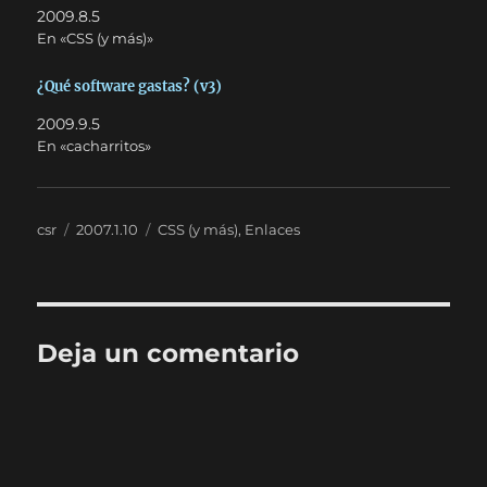
2009.8.5
En «CSS (y más)»
¿Qué software gastas? (v3)
2009.9.5
En «cacharritos»
Autor
Publicado
Categorías
csr
2007.1.10
CSS (y más)
,
Enlaces
el
Deja un comentario