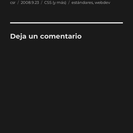
Autor
Publicado
Categorías
Etiquetas
csr
2008.9.23
CSS (y más)
estándares
,
webdev
el
Deja un comentario