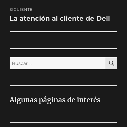
SIGUIENTE
La atención al cliente de Dell
Entrada
siguiente:
BU
Buscar
por:
Algunas páginas de interés