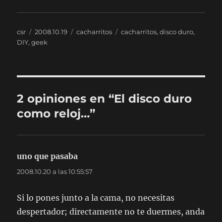
Autor
Publicado
Categorías
Etiquetas
csr
2008.10.19
cacharritos
cacharritos
,
disco duro
,
el
DIY
,
geek
2 opiniones en “El disco duro
como reloj…”
uno que pasaba
dice:
2008.10.20 a las 10:55:57
Si lo pones junto a la cama, no necesitas
despertador; directamente no te duermes, anda