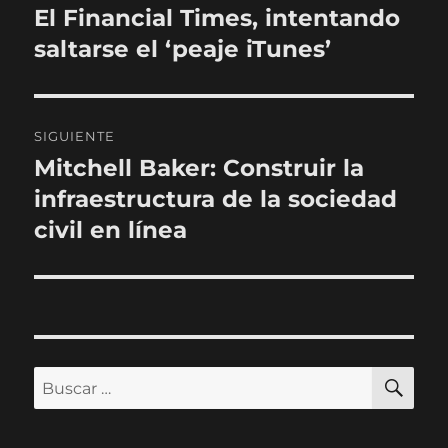
de
El Financial Times, intentando
Entrada
anterior:
saltarse el ‘peaje iTunes’
entradas
SIGUIENTE
Mitchell Baker: Construir la
Entrada
siguiente:
infraestructura de la sociedad
civil en línea
BU
Buscar
por: