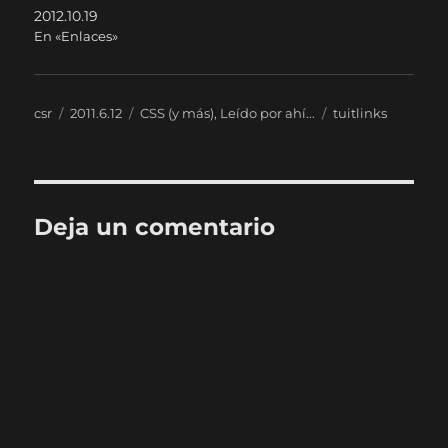
2012.10.19
En «Enlaces»
Autor
Publicado
Categorías
Etiquetas
csr
2011.6.12
CSS (y más)
,
Leído por ahí...
tuitlinks
el
Deja un comentario