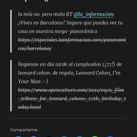
la mía no. pero mola RT
@la_informacion
:
¿Vives en Barcelona? Seguro que puedes ver tu
casa en nuestra mega-panorámica
https://especiales.lainformacion.com/panorami
cas/barcelona/
llegamos un día tarde al cumpleaños (¡77!) de
leonard cohen. de regalo, Leonard Cohen, I’m
Your Man :-)
https://www.openculture.com/2011/09/a_film
_tribute_for_leonard_cohens_77th_birthday_t
oday.html
Compárteme: