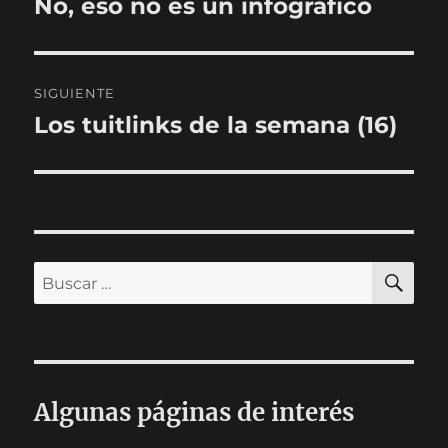
No, eso no es un infográfico
Entrada
anterior:
entradas
SIGUIENTE
Los tuitlinks de la semana (16)
Entrada
siguiente:
BU
Buscar
por:
Algunas páginas de interés