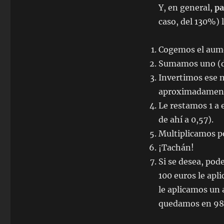
Y, en general,
pa
caso, del 130%) 
Cogemos el aumen
Sumamos uno (de 
Invertimos ese n
aproximadamente
Le restamos 1 a 
de ahí a 0,57).
Multiplicamos po
¡Tachán!
Si se desea, pod
100 euros le apl
le aplicamos un 
quedamos en 98 