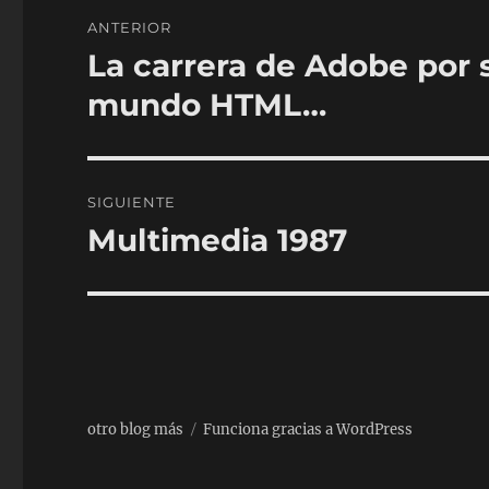
Navegación
ANTERIOR
de
La carrera de Adobe por 
Entrada
anterior:
entradas
mundo HTML…
SIGUIENTE
Multimedia 1987
Entrada
siguiente:
otro blog más
Funciona gracias a WordPress