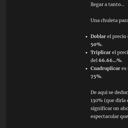
llegar a tanto…
Una chuleta para
Doblar
el precio
50%
.
Triplicar
el prec
del
66.66…%
.
Cuadruplicar
es
75%
.
De aqui se deduc
130% (que diría 
significar un a
espectacular que