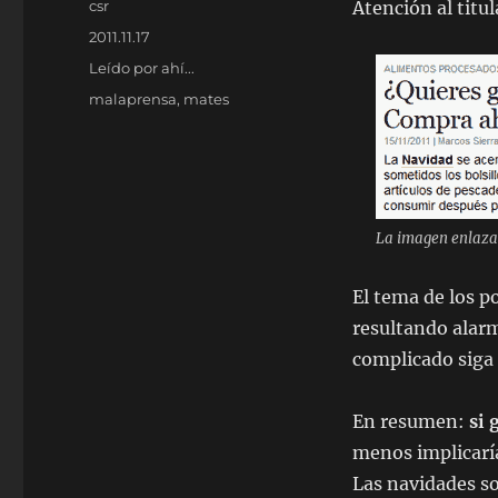
Autor
csr
Atención al titu
Publicado
2011.11.17
el
Categorías
Leído por ahí...
Etiquetas
malaprensa
,
mates
La imagen enlaza 
El tema de los p
resultando alarm
complicado siga 
En resumen:
si 
menos implicaría
Las navidades s