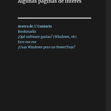
Algunas páginas de interés
Acerca de // Contacto
Bookmarks
¿Qué software gastas? (Windows, v6)
Erre ese ese
¿Usas Windows pero no PowerToys?