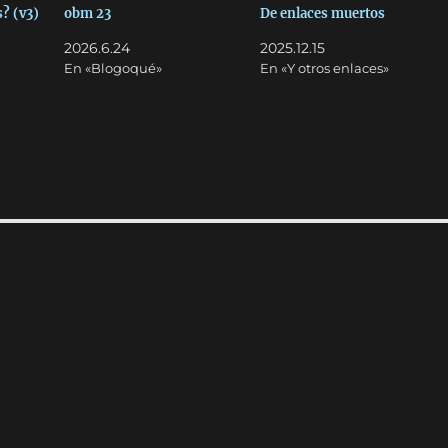
? (v3)
obm 23
De enlaces muertos
2026.6.24
2025.12.15
En «Blogoqué»
En «Y otros enlaces»