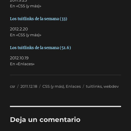
2011.9.25
En «CSS (y más)»
Los tuitlinks de la semana (33)
2012.2.20
En «CSS (y más)»
Los tuitlinks de la semana (51.6)
2012.10.19
En «Enlaces»
Autor
Publicado
Categorías
Etiquetas
csr
2011.12.18
CSS (y más)
,
Enlaces
tuitlinks
,
webdev
el
Deja un comentario