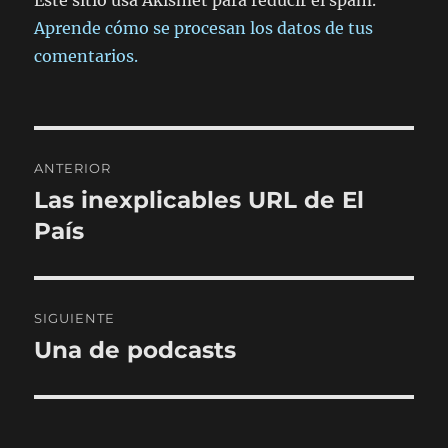
Aprende cómo se procesan los datos de tus
comentarios.
Navegación
ANTERIOR
de
Las inexplicables URL de El
Entrada
anterior:
País
entradas
SIGUIENTE
Una de podcasts
Entrada
siguiente: