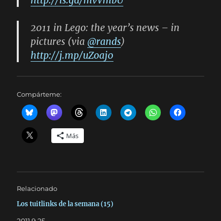
http://is.gd/mvVmbU
2011 in Lego: the year’s news – in
pictures (via
@rands
)
http://j.mp/uZoaj0
Compárteme:
Más
Relacionado
Los tuitlinks de la semana (15)