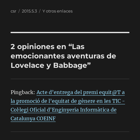
Autor
Publicado
Categorías
csr
2015.5.3
Y otros enlaces
el
2 opiniones en “Las
emocionantes aventuras de
Lovelace y Babbage”
Pingback:
Acte d’entrega del premi equit@T a
la promoció de l’equitat de gènere en les TIC -
Col·legi Oficial d'Enginyeria Informàtica de
Catalunya COEINF