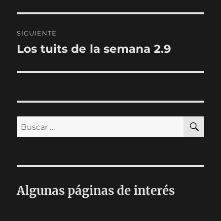
anterior:
entradas
SIGUIENTE
Los tuits de la semana 2.9
Entrada
siguiente:
BU
Buscar
por:
Algunas páginas de interés