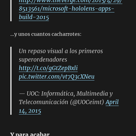
http://www.theverge.com/2015/4/29/
8513561/microsoft-hololens-apps-
build-2015
…y unos cuantos cacharrotes:
Un repaso visual a los primeros
superordenadores
http://t.co/gGtZepBxli
pic.twitter.com/vt7Q3cXNeu
— UOC: Informática, Multimedia y
Telecomunicación (@UOCeimt)
April
14, 2015
Y para acabar…