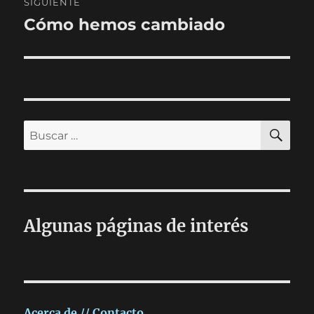
SIGUIENTE
Cómo hemos cambiado
Entrada
siguiente:
BU
Buscar
por:
Algunas páginas de interés
Acerca de // Contacto