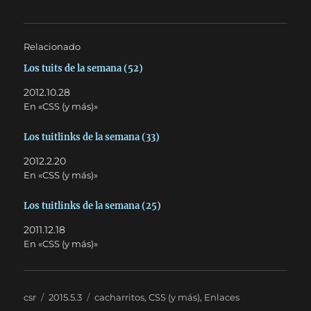
Relacionado
Los tuits de la semana (52)
2012.10.28
En «CSS (y más)»
Los tuitlinks de la semana (33)
2012.2.20
En «CSS (y más)»
Los tuitlinks de la semana (25)
2011.12.18
En «CSS (y más)»
Autor
Publicado
Categorías
csr
2015.5.3
cacharritos
,
CSS (y más)
,
Enlaces
el