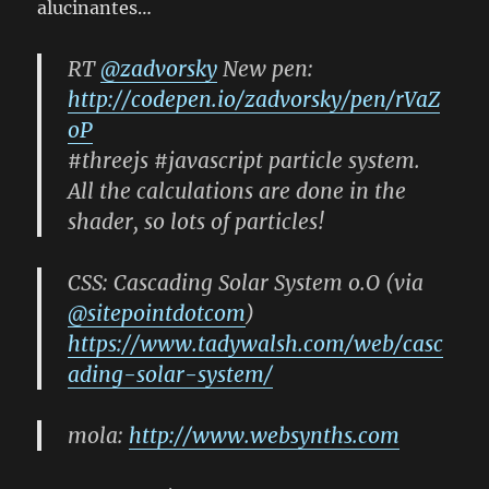
alucinantes…
RT
@zadvorsky
New pen:
http://codepen.io/zadvorsky/pen/rVaZ
oP
#threejs #javascript particle system.
All the calculations are done in the
shader, so lots of particles!
CSS: Cascading Solar System o.O (via
@sitepointdotcom
)
https://www.tadywalsh.com/web/casc
ading-solar-system/
mola:
http://www.websynths.com