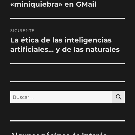
anterior:
«miniquiebra» en GMail
entradas
SIGUIENTE
La ética de las inteligencias
Entrada
siguiente:
artificiales… y de las naturales
BU
Buscar
por: