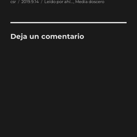
Autor
Publicado
Categorías
csr
2019.9.14
Leído por ahí...
,
Media doscero
el
Deja un comentario