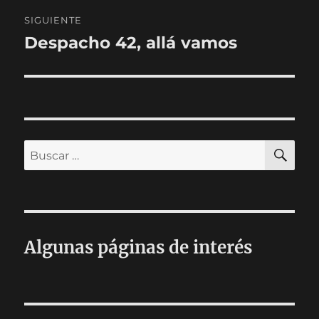
SIGUIENTE
Despacho 42, allá vamos
Entrada
siguiente:
BU
Buscar
por:
Algunas páginas de interés