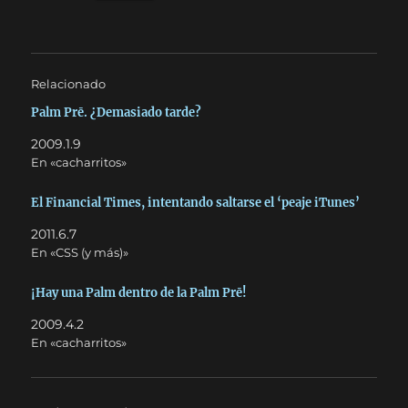
Relacionado
Palm Prē. ¿Demasiado tarde?
2009.1.9
En «cacharritos»
El Financial Times, intentando saltarse el ‘peaje iTunes’
2011.6.7
En «CSS (y más)»
¡Hay una Palm dentro de la Palm Prē!
2009.4.2
En «cacharritos»