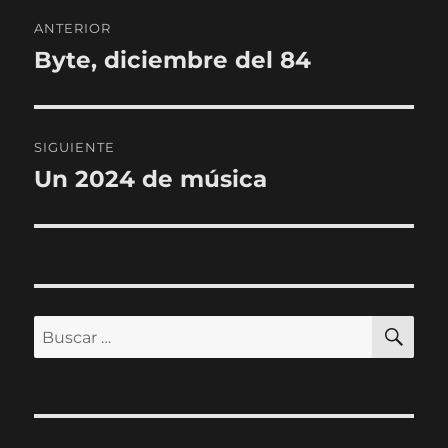
Navegación
ANTERIOR
de
Byte, diciembre del 84
Entrada
anterior:
entradas
SIGUIENTE
Un 2024 de música
Entrada
siguiente:
BU
Buscar
por: