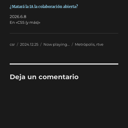
¿Matará la IA la colaboración abierta?
2026.6.8
En «CSS (y más)»
Autor
Publicado
Categorías
Etiquetas
csr
2024.12.25
Now playing...
Metrópolis
,
rtve
el
Deja un comentario