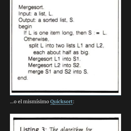
…o el mismísimo
Quicksort
: