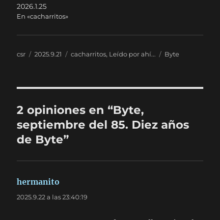
2026.1.25
En «cacharritos»
Autor
Publicado
Categorías
Etiquetas
csr
2025.9.21
cacharritos
,
Leído por ahí...
Byte
el
2 opiniones en “Byte,
septiembre del 85. Diez años
de Byte”
hermanito
dice:
2025.9.22 a las 23:40:19