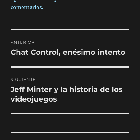
comentarios.
Navegación
ANTERIOR
de
Chat Control, enésimo intento
Entrada
anterior:
entradas
SIGUIENTE
Jeff Minter y la historia de los
Entrada
siguiente:
videojuegos