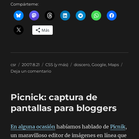
Compárteme:
Más
Autor
Publicado
Categorías
Etiquetas
csr
2007.8.21
CSS (y más)
doscero
,
Google
,
Maps
el
en
Deja un comentario
Google
Maps,
incrustrable
Picnick: captura de
pantallas para bloggers
En alguna ocasión
habíamos hablado de
Picnik
,
un maravilloso editor de imágenes en línea que