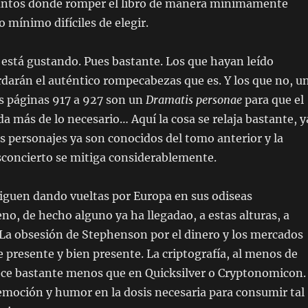
puntos dónde romper el libro de manera mínimamente
 mínimo difíciles de elegir.
e está gustando. Pues bastante. Los que hayan leído
rdarán el auténtico rompecabezas que es. Y los que no, u
as páginas 917 a 927 son un
Dramatis personae
para que el
da más de lo necesario… Aquí la cosa se relaja bastante, y
os personajes ya son conocidos del tomo anterior y la
sconcierto se mitiga considerablemente.
iguen dando vueltas por Europa en sus odiseas
eno, de hecho alguno ya ha llegadao, a estas alturas, a
La obsesión de Stephenson por el dinero y los mercados
e presente y bien presente. La criptografía, al menos de
e bastante menos que en Quicksilver o Cryptonomicon.
emoción y humor en la dosis necesaria para consumir tal