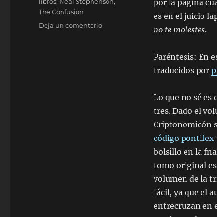
Etiquetas
libros
,
Neal Stephenson
,
por la página cu
The Confusion
es en el juicio l
en
Deja un comentario
no te molestes
.
The
Confusion,
de
Paréntesis: En e
Neal
traducidos por
p
Stephenson
Lo que no sé es 
tres. Dado el vo
Criptonomicón s
código pontifex
bolsillo en la fn
tomo original est
volumen de la tr
fácil, ya que el 
entrecruzan en e