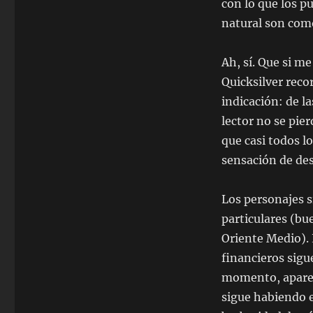
con lo que los 
natural son como
Ah, sí. Que si m
Quicksilver reco
indicación: de l
lector no se pier
que casi todos l
sensación de de
Los personajes s
particulares (bu
Oriente Medio). 
financieros sigu
momento, aparec
sigue habiendo 