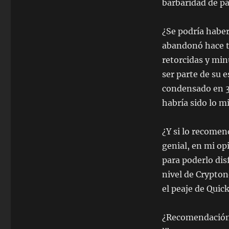
barbaridad de pá
¿Se podría haber
abandonó hace ti
retorcidas y min
ser parte de su 
condensado en 30
habría sido lo m
¿Y si lo recomen
genial, en mi opi
para poderlo disf
nivel de Crypton
el peaje de Quick
¿Recomendación? 