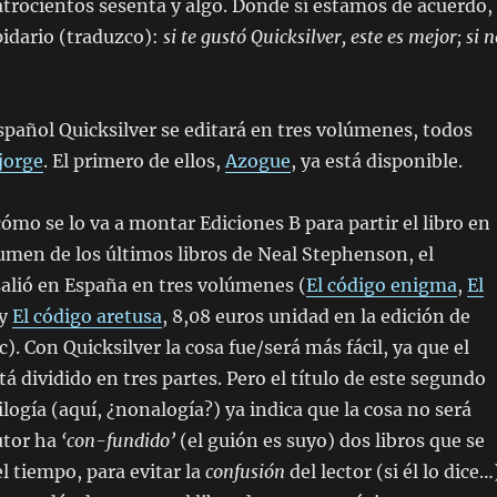
atrocientos sesenta y algo. Donde sí estamos de acuerdo,
apidario (traduzco):
si te gustó Quicksilver, este es mejor; si n
spañol Quicksilver se editará en tres volúmenes, todos
jorge
. El primero de ellos,
Azogue
, ya está disponible.
cómo se lo va a montar Ediciones B para partir el libro en
lumen de los últimos libros de Neal Stephenson, el
alió en España en tres volúmenes (
El código enigma
,
El
y
El código aretusa
, 8,08 euros unidad en la edición de
ac). Con Quicksilver la cosa fue/será más fácil, ya que el
á dividido en tres partes. Pero el título de este segundo
ilogía (aquí, ¿nonalogía?) ya indica que la cosa no será
autor ha
‘con-fundido’
(el guión es suyo) dos libros que se
l tiempo, para evitar la
confusión
del lector (si él lo dice…