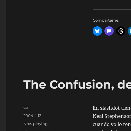
Compárteme:
The Confusion, d
Autor
csr
En slashdot tie
Publicado
2004.4.13
Neal Stephenson
el
Categorías
Now playing...
cuando yo lo ten