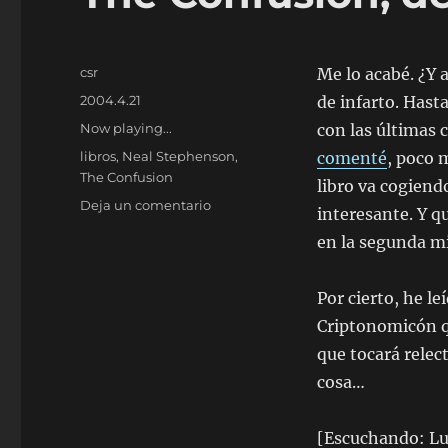
Autor
csr
Me lo acabé. ¿Y 
Publicado
2004.4.21
de infarto. Hasta
el
Categorías
Now playing...
con las últimas 
Etiquetas
libros
,
Neal Stephenson
,
comenté
, poco 
The Confusion
libro va cogiend
en
Deja un comentario
interesante. Y q
The
en la segunda m
Confusion,
de
Neal
Por cierto, he le
Stephenson
Criptonomicón qu
(II)
que tocará rele
cosa…
[Escuchando: L