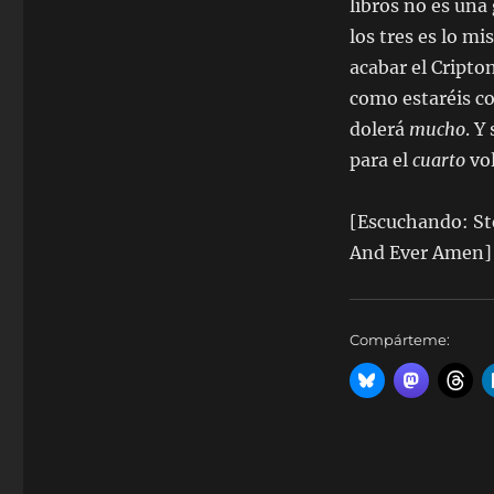
libros no es una 
los tres es lo m
acabar el Cripto
como estaréis co
dolerá
mucho
. Y
para el
cuarto
vo
[Escuchando: St
And Ever Amen]
Compárteme: