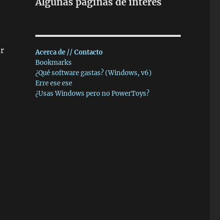
Algunas páginas de interés
ar
Acerca de // Contacto
Bookmarks
¿Qué software gastas? (Windows, v6)
Erre ese ese
¿Usas Windows pero no PowerToys?