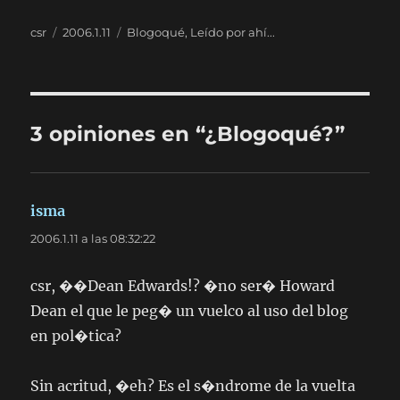
Autor
Publicado
Categorías
csr
2006.1.11
Blogoqué
,
Leído por ahí...
el
3 opiniones en “¿Blogoqué?”
isma
dice:
2006.1.11 a las 08:32:22
csr, ��Dean Edwards!? �no ser� Howard
Dean el que le peg� un vuelco al uso del blog
en pol�tica?
Sin acritud, �eh? Es el s�ndrome de la vuelta