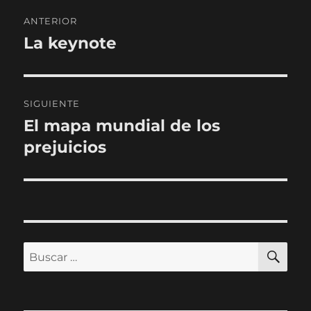
Navegación
ANTERIOR
de
La keynote
Entrada
anterior:
entradas
SIGUIENTE
El mapa mundial de los
Entrada
siguiente:
prejuicios
BU
Buscar
por: