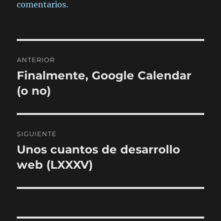
comentarios.
Navegación
ANTERIOR
de
Finalmente, Google Calendar
Entrada
anterior:
(o no)
entradas
SIGUIENTE
Unos cuantos de desarrollo
Entrada
siguiente:
web (LXXXV)