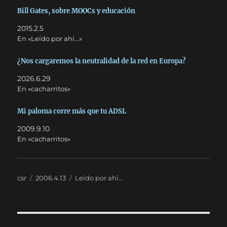
Bill Gates, sobre MOOCs y educación
2015.2.5
En «Leído por ahí...»
¿Nos cargaremos la neutralidad de la red en Europa?
2026.6.29
En «cacharritos»
Mi paloma corre más que tu ADSL
2009.9.10
En «cacharritos»
Autor
Publicado
Categorías
csr
2006.4.13
Leído por ahí...
el