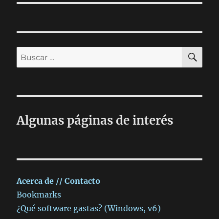
BU
Buscar
por:
Algunas páginas de interés
Acerca de // Contacto
Bookmarks
¿Qué software gastas? (Windows, v6)