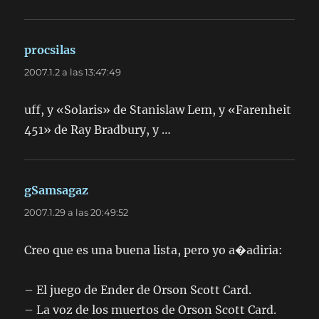
procsilas
dice:
2007.1.2 a las 13:47:49
uff, y «Solaris» de Stanislaw Lem, y «Farenheit
451» de Ray Bradbury, y …
gSamsagaz
dice:
2007.1.29 a las 20:49:52
Creo que es una buena lista, pero yo a�adiria:
– El juego de Ender de Orson Scott Card.
– La voz de los muertos de Orson Scott Card.