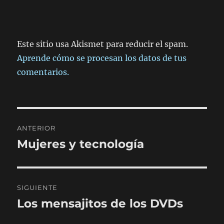
Este sitio usa Akismet para reducir el spam.
Aprende cómo se procesan los datos de tus
comentarios.
Navegación
ANTERIOR
de
Mujeres y tecnología
Entrada
anterior:
entradas
SIGUIENTE
Los mensajitos de los DVDs
Entrada
siguiente: