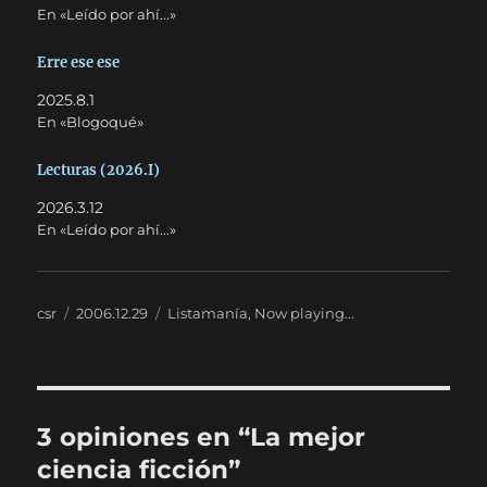
En «Leído por ahí...»
Erre ese ese
2025.8.1
En «Blogoqué»
Lecturas (2026.I)
2026.3.12
En «Leído por ahí...»
Autor
Publicado
Categorías
csr
2006.12.29
Listamanía
,
Now playing...
el
3 opiniones en “La mejor
ciencia ficción”