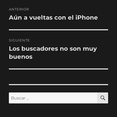
Navegación
ANTERIOR
de
Aún a vueltas con el iPhone
Entrada
anterior:
entradas
SIGUIENTE
Los buscadores no son muy
Entrada
siguiente:
buenos
BU
Buscar
por: