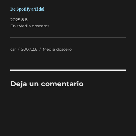
De Spotify a Tidal
2025.8.8
En «Media doscero»
Autor
Publicado
Categorías
csr
2007.2.6
Media doscero
el
Deja un comentario