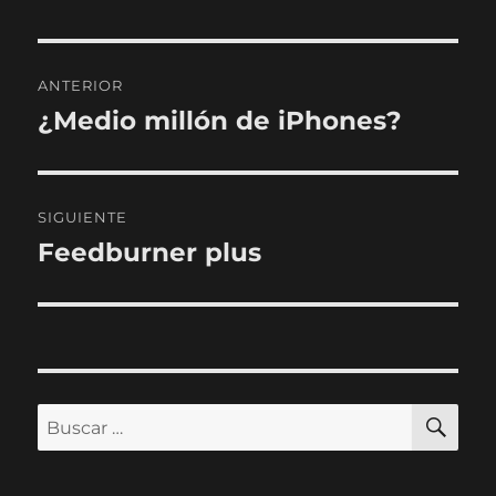
Navegación
ANTERIOR
de
¿Medio millón de iPhones?
Entrada
anterior:
entradas
SIGUIENTE
Feedburner plus
Entrada
siguiente:
BU
Buscar
por: