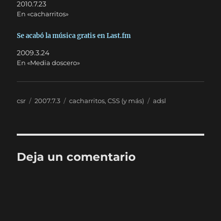
2010.7.23
En «cacharritos»
Se acabó la música gratis en Last.fm
2009.3.24
En «Media doscero»
Autor
Publicado
Categorías
Etiquetas
csr
2007.7.3
cacharritos
,
CSS (y más)
adsl
el
Deja un comentario