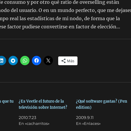
e consumo y por otro qué ratio de overselling están
nodo del usuario. O en un mundo perfecto, que me dejase
mpo real las estadísticas de mi nodo, de forma que la
se factor pudiese convertirse en factor de elección…
Más
 que tu
¿Es Veetle el futuro de la
¿Qué software gastas? (Pen
televisión sobre Internet?
edition)
2010.7.23
2009.9.11
En «cacharritos»
En «Enlaces»