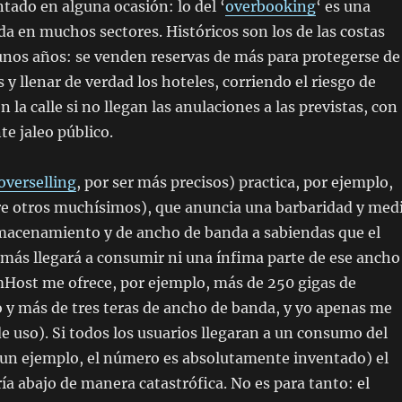
ado en alguna ocasión: lo del ‘
overbooking
‘ es una
da en muchos sectores. Históricos son los de las costas
unos años: se venden reservas de más para protegerse de
 y llenar de verdad los hoteles, corriendo el riesgo de
en la calle si no llegan las anulaciones a las previstas, con
te jaleo público.
overselling
, por ser más precisos) practica, por ejemplo,
re otros muchísimos), que anuncia una barbaridad y med
lmacenamiento y de ancho de banda a sabiendas que el
más llegará a consumir ni una ínfima parte de ese ancho
Host me ofrece, por ejemplo, más de 250 gigas de
y más de tres teras de ancho de banda, y yo apenas me
e uso). Si todos los usuarios llegaran a un consumo del
un ejemplo, el número es absolutamente inventado) el
ía abajo de manera catastrófica. No es para tanto: el