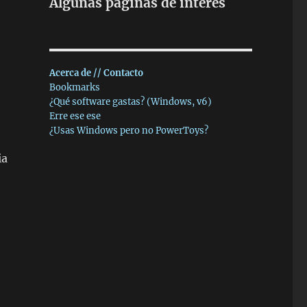
Algunas páginas de interés
Acerca de // Contacto
Bookmarks
¿Qué software gastas? (Windows, v6)
Erre ese ese
¿Usas Windows pero no PowerToys?
ia