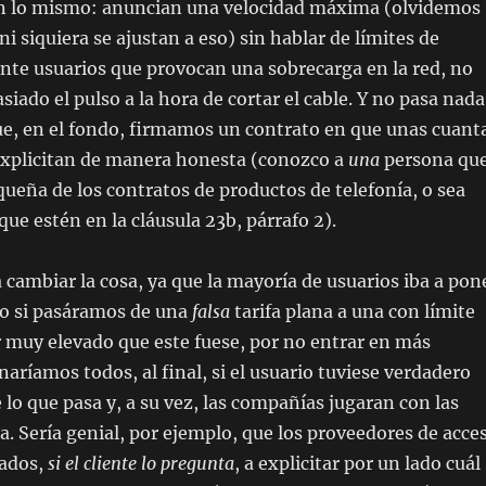
 lo mismo: anuncian una velocidad máxima (olvidemos
ni siquiera se ajustan a eso) sin hablar de límites de
nte usuarios que provocan una sobrecarga en la red, no
iado el pulso a la hora de cortar el cable. Y no pasa nada
ue, en el fondo, firmamos un contrato en que unas cuant
 explicitan de manera honesta (conozco a
una
persona qu
equeña de los contratos de productos de telefonía, o sea
que estén en la cláusula 23b, párrafo 2).
a cambiar la cosa, ya que la mayoría de usuarios iba a pon
elo si pasáramos de una
falsa
tarifa plana a una con límite
 muy elevado que este fuese, por no entrar en más
naríamos todos, al final, si el usuario tuviese verdadero
lo que pasa y, a su vez, las compañías jugaran con las
ba. Sería genial, por ejemplo, que los proveedores de acce
gados,
si el cliente lo pregunta
, a explicitar por un lado cuál