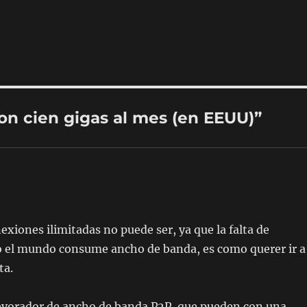
on cien gigas al mes (en EEUU)”
xiones ilimitadas no puede ser, ya que la falta de
o el mundo consume ancho de banda, es como querer ir a
ta.
devorador de ancho de banda P2P, que pueden con una