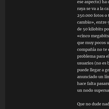
ese aspecto) ha
raya se va a la c
250.000 fotos o 
cambio», entre 9
de 50 kilobits p
«cinco megabits»
que muy pocos us
compañía no te e
problema para el
usuarios (no es 
puede llegar a g
anunciado un lím
hace falta pasar
un nodo supersa
Que no dude nad