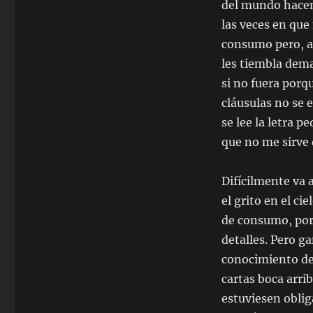
del mundo hacen
las veces en que 
consumo pero, a
les tiembla demas
si no fuera porq
cláusulas no se
se lee la letra p
que no me sirve 
Difícilmente va 
el grito en el ci
de consumo, por
detalles. Pero ga
conocimiento de 
cartas boca arri
estuviesen obli