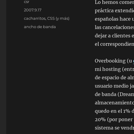
Autor
csr
Lo hemos coment
Publicado
2007.9.17
práctica extendi
el
Categorías
cacharritos
,
CSS (y más)
españolas hace 
Etiquetas
ancho de banda
las cancelaciones
dejar a clientes 
el correspondien
Overbooking (u
mi hosting (ent
de espacio de a
usuario medio ja
de banda (Dream
almacenamiento 
quedo en el 1% d
20% (por poner 
sistema se vendr