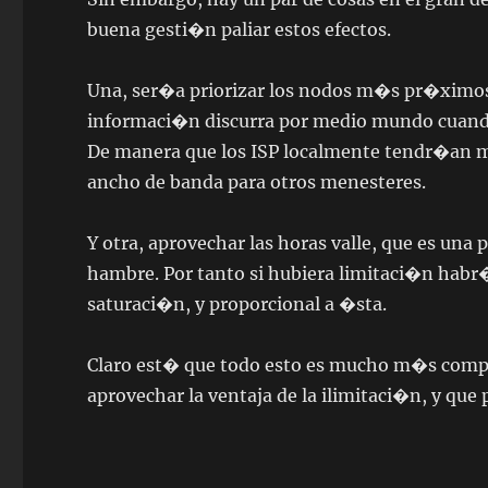
buena gesti�n paliar estos efectos.
Una, ser�a priorizar los nodos m�s pr�ximos, 
informaci�n discurra por medio mundo cuand
De manera que los ISP localmente tendr�an m
ancho de banda para otros menesteres.
Y otra, aprovechar las horas valle, que es una 
hambre. Por tanto si hubiera limitaci�n habr�
saturaci�n, y proporcional a �sta.
Claro est� que todo esto es mucho m�s compli
aprovechar la ventaja de la ilimitaci�n, y que