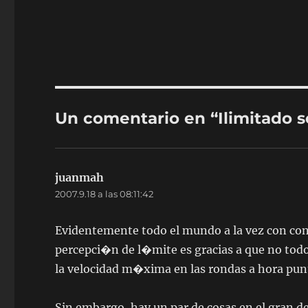
Un comentario en “Ilimitado s
juanmah
dice:
2007.9.18 a las 08:11:42
Evidentemente todo el mundo a la vez con cone
percepci�n de l�mite es gracias a que no tod
la velocidad m�xima en las rondas a hora pun
Sin embargo, hay un par de cosas en el gran 