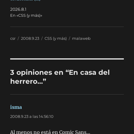
2026.8.1
En «CSS (y más)»
Autor
Publicado
Categorías
Etiquetas
csr
2008.9.23
CSS (y más)
malaweb
el
3 opiniones en “En casa del
herrero…”
isma
dice:
2008.9.23 a las 14:56:10
Al menos no está en Comic Sans…