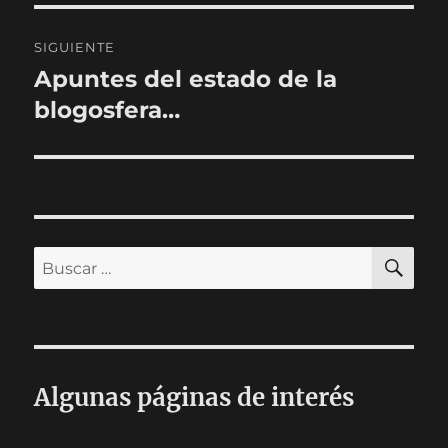
SIGUIENTE
Apuntes del estado de la
Entrada
siguiente:
blogosfera…
BU
Buscar
por:
Algunas páginas de interés