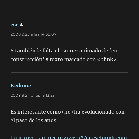
csr
dice:
2008.9.23 a las 14:58:07
Y también le falta el banner animado de ‘en
construcción’ y texto marcado con <blink>…
Kedume
dice:
2008.9.24 a las 15:13:53
Es interesante como (no) ha evolucionado con
el paso de los años.
http://web.archive.org/web/*/ericschmidt.com