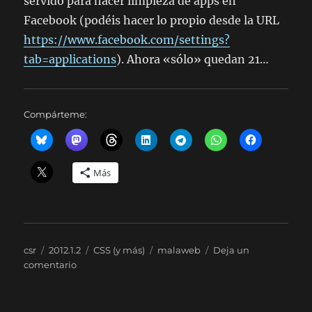
servido para hacer limpieza de apps en
Facebook (podéis hacer lo propio desde la URL
https://www.facebook.com/settings?
tab=applications
). Ahora «sólo» quedan 21…
Compárteme:
Más
Autor
Publicado
Categorías
Etiquetas
csr
2012.1.2
CSS (y más)
malaweb
Deja un
el
en
comentario
Medios
y
enlaces