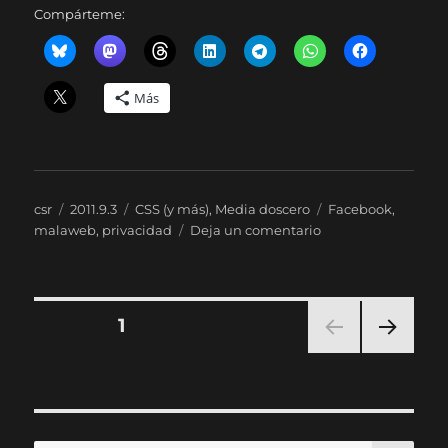
Compárteme:
Más
Autor
Publicado
Categorías
Etiquetas
csr
2011.9.3
CSS (y más)
,
Media doscero
Facebook
,
el
en
malaweb
,
privacidad
Deja un comentario
Las
‘moscas’
de
las
Paginación
PÁGINA
1
redes
sociales,
PRÓ
de
una
XIMA
manera
PÁGI
entradas
NA
más
de
BU