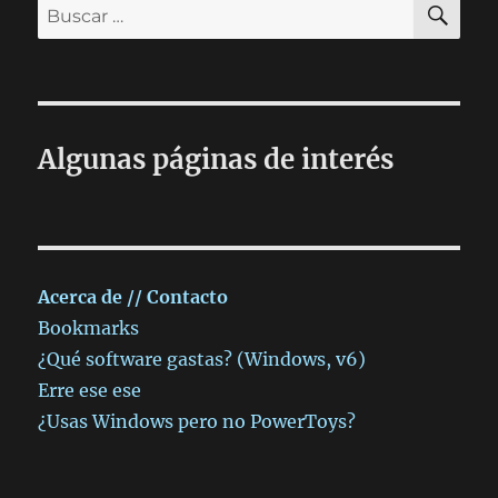
Buscar
recopilar
por:
información
sobre
ti…
Algunas páginas de interés
Acerca de // Contacto
Bookmarks
¿Qué software gastas? (Windows, v6)
Erre ese ese
¿Usas Windows pero no PowerToys?