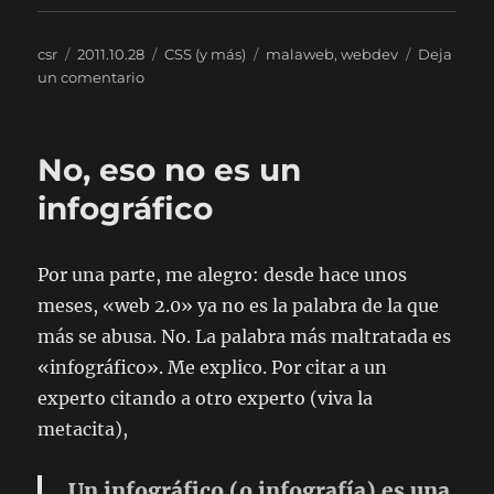
Autor
Publicado
Categorías
Etiquetas
csr
2011.10.28
CSS (y más)
malaweb
,
webdev
Deja
el
en
un comentario
Dos
veces
con
No, eso no es un
la
misma
infográfico
piedra…
Por una parte, me alegro: desde hace unos
meses, «web 2.0» ya no es la palabra de la que
más se abusa. No. La palabra más maltratada es
«infográfico». Me explico. Por citar a un
experto citando a otro experto (viva la
metacita),
Un infográfico (o infografía) es una