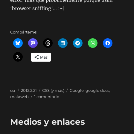
‘browser sniffing’… :-|
Compárteme:
Más
Autor
Publicado
Categorías
Etiquetas
csr
2012.2.21
CSS (y más)
Google
,
google docs
,
el
en
malaweb
1 comentario
Los
riesgos
del
Medios y enlaces
‘browser
sniffing’