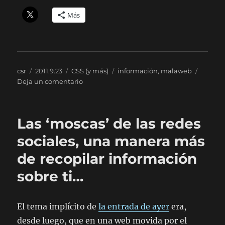
Más
Autor
Publicado
Categorías
Etiquetas
csr
2011.9.23
CSS (y más)
información
,
malaweb
el
en
Deja un comentario
No,
eso
no
Las ‘moscas’ de las redes
es
un
sociales, una manera más
infográfico
de recopilar información
sobre ti…
El tema implícito de
la entrada de ayer
era,
desde luego, que en una web movida por el