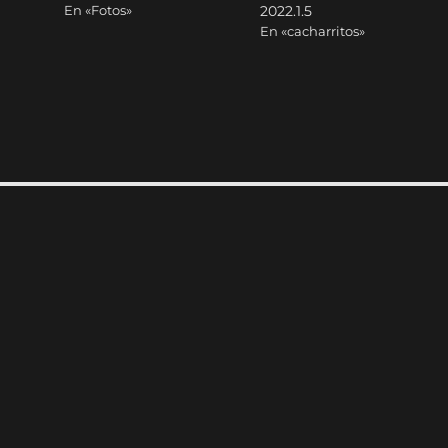
En «Fotos»
2022.1.5
En «cacharritos»