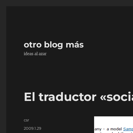
otro blog más
ideas al azar
El traductor «soc
Autor
csr
Publicado
2009.1.29