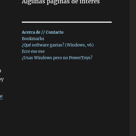
Algunas páginas de interés
Acerca de // Contacto
Bookmarks
¿Qué software gastas? (Windows, v6)
Erre ese ese
¿Usas Windows pero no PowerToys?
a
oy
e