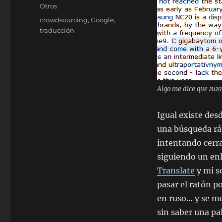
el
Categorías
Otros
Etiquetas
crowdsourcing
,
Google
,
traducción
Algo me dice que гиг
Igual existe des
una búsqueda ráp
intentando cerrar
siguiendo un enl
Translate
y mi so
pasar el ratón p
en ruso… y se me
sin saber una pa