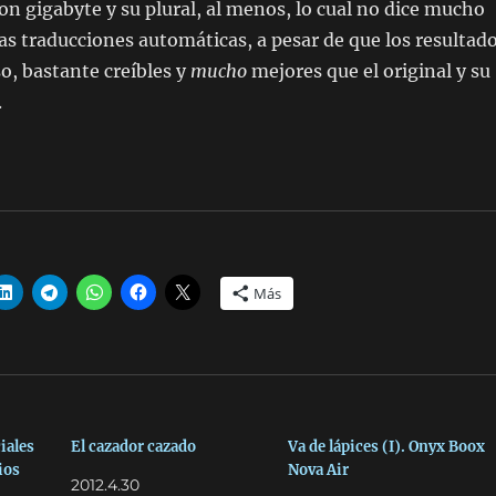
on gigabyte y su plural, al menos, lo cual no dice mucho
 las traducciones automáticas, a pesar de que los resultad
so, bastante creíbles y
mucho
mejores que el original y su
.
Más
iales
El cazador cazado
Va de lápices (I). Onyx Boox
ios
Nova Air
2012.4.30