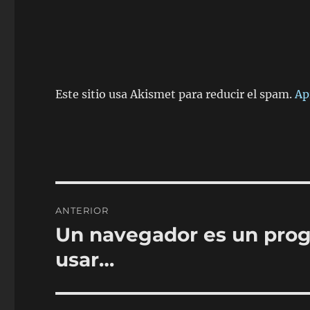
Este sitio usa Akismet para reducir el spam.
Ap
Navegación
ANTERIOR
de
Un navegador es un pro
Entrada
anterior:
entradas
usar…