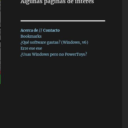
Algunas páginas de interés
Acerca de // Contacto
Bookmarks
¿Qué software gastas? (Windows, v6)
Erre ese ese
¿Usas Windows pero no PowerToys?