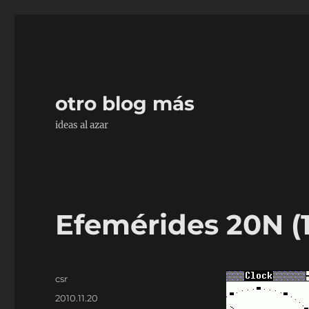
otro blog más
ideas al azar
Efemérides 20N (1
Autor
csr
Publicado
2010.11.20