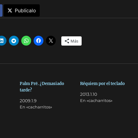
Publícalo
Más
Palm Prē. ¿Demasiado
Réquiem por el teclado
tarde?
2013.1.10
2009.1.9
En «cacharritos»
En «cacharritos»