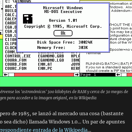
sérvense los 'astronómicos' 300 kilobytes de RAM y cerca de 30 megas de
agen para acceder a la imagen origianl, en la Wikipedia
 pero de 1985, se lanzó al mercado una cosa (bastante
o sea dicho) llamada Windows 1.0… Un par de apuntes
rrespondiente entrada de la Wikipedia
…