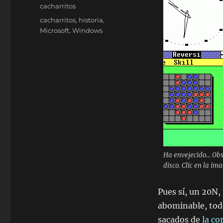
el
Categorías
cacharritos
Etiquetas
cacharritos
,
historia
,
Microsoft
,
Windows
Ha envejecido... Ob
disco. Clic en la im
Pues sí, un 20N,
abominable, tod
sacados de
la co