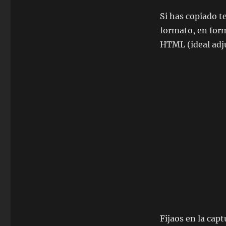
Si has copiado te
formato, en for
HTML (ideal adju
Fijaos en la cap