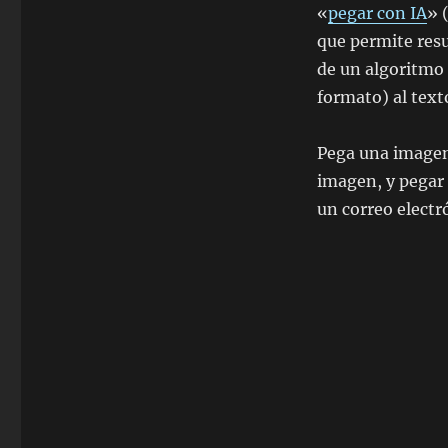
«
pegar con IA
» 
que permite resu
de un algoritmo 
formato) al text
Pega una imagen y
imagen, y pegar 
un correo electr