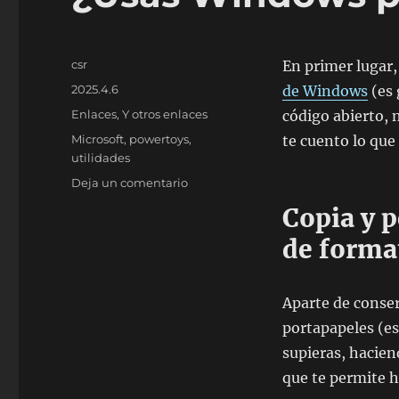
Autor
csr
En primer lugar,
Publicado
2025.4.6
de Windows
(es 
el
Categorías
Enlaces
,
Y otros enlaces
código abierto, n
Etiquetas
Microsoft
,
powertoys
,
te cuento lo qu
utilidades
en
Deja un comentario
¿Usas
Copia y 
Windows
pero
de forma
no
PowerToys?
Aparte de conser
portapapeles (es
supieras, hacien
que te permite 