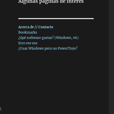
Algunas páginas de interés
Acerca de // Contacto
Bookmarks
¿Qué software gastas? (Windows, v6)
Erre ese ese
¿Usas Windows pero no PowerToys?
s
.