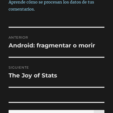
Aprende cómo se procesan los datos de tus
comentarios.
Navegación
ANTERIOR
de
Android: fragmentar o morir
Entrada
anterior:
entradas
SIGUIENTE
The Joy of Stats
Entrada
siguiente:
BU