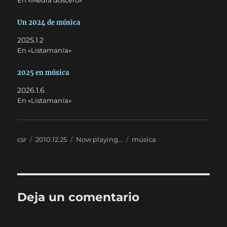
En «Media doscero»
Un 2024 de música
2025.1.2
En «Listamanía»
2025 en música
2026.1.6
En «Listamanía»
Autor
Publicado
Categorías
Etiquetas
csr
2010.12.25
Now playing...
música
el
Deja un comentario