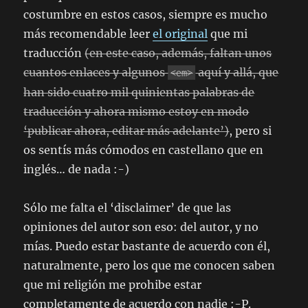
costumbre en estos casos, siempre es mucho
más recomendable leer
el original
que mi
traducción
(en este caso, además, faltan unos
cuantos enlaces y algunos
aquí y allá, que
<em>
han sido cuatro mil quinientas palabras de
traducción y ahora mismo estoy en modo
‘publicar ahora, editar más adelante’)
, pero si
os sentís más cómodos en castellano que en
inglés… de nada :-)
Sólo me falta el ‘disclaimer’ de que las
opiniones del autor son eso: del autor, y no
mías. Puedo estar bastante de acuerdo con él,
naturalmente, pero los que me conocen saben
que mi religión me prohibe estar
completamente de acuerdo con nadie :-P.