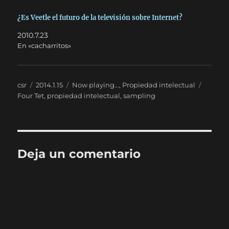
¿Es Veetle el futuro de la televisión sobre Internet?
2010.7.23
En «cacharritos»
Autor
Publicado
Categorías
Etique
csr
2014.1.15
Now playing...
,
Propiedad intelectual
el
Four Tet
,
propiedad intelectual
,
sampling
Deja un comentario