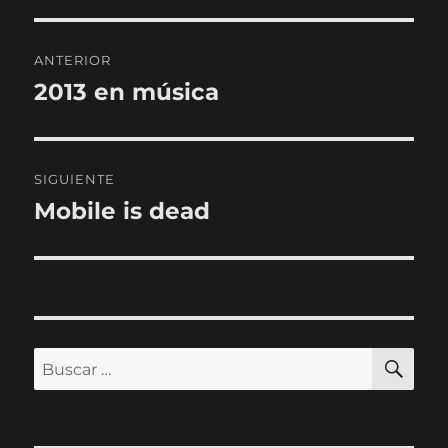
Navegación
ANTERIOR
de
2013 en música
Entrada
anterior:
entradas
SIGUIENTE
Mobile is dead
Entrada
siguiente:
BU
Buscar
por: