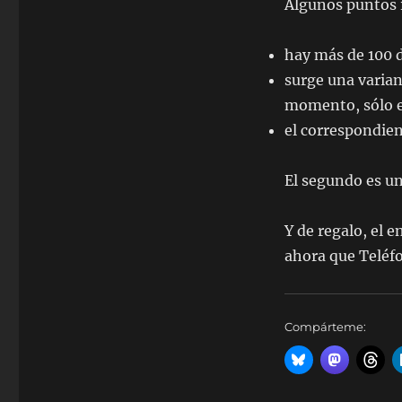
Algunos puntos 
y
dispositivos
hay más de 100 d
surge una varian
momento, sólo e
el correspondie
El segundo es u
Y de regalo, el e
ahora que Teléfo
Compárteme: