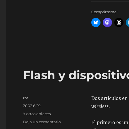
Compárteme:
Flash y dispositiv
Autor
csr
Dos artículos en
Publicado
2003.6.29
wireless
.
el
Categorías
Y otros enlaces
en
Deja un comentario
El primero es u
Flash