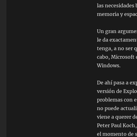
las necesidades 
memoria y espaci
Un gran argument
le da exactamen
tenga, a no ser 
cabo, Microsoft 
Windows.
De ahí pasa a e
versión de Expl
problemas con el
no puede actuali
viene a querer de
Peter Paul Koch,
el momento de s