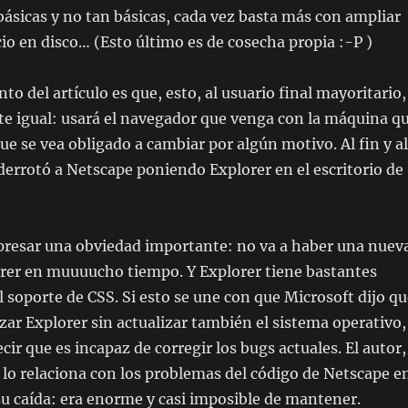
básicas y no tan básicas, cada vez basta más con ampliar
o en disco… (Esto último es de cosecha propia :-P )
o del artículo es que, esto, al usuario final mayoritario,
te igual: usará el navegador que venga con la máquina q
que se vea obligado a cambiar por algún motivo. Al fin y al
derrotó a Netscape poniendo Explorer en el escritorio de
xpresar una obviedad importante: no va a haber una nuev
orer en muuuucho tiempo. Y Explorer tiene bastantes
 soporte de CSS. Si esto se une con que Microsoft dijo qu
zar Explorer sin actualizar también el sistema operativo,
cir que es incapaz de corregir los bugs actuales. El autor,
 lo relaciona con los problemas del código de Netscape e
u caída: era enorme y casi imposible de mantener.