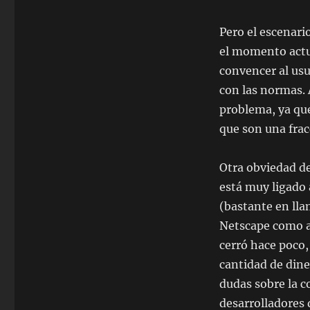
Pero el escenar
el momento actua
convencer al us
con las normas. 
problema, ya que
que son una fra
Otra obviedad de
está muy ligado 
(bastante en ll
Netscape como a
cerró hace poco
cantidad de din
dudas sobre la c
desarrolladores 