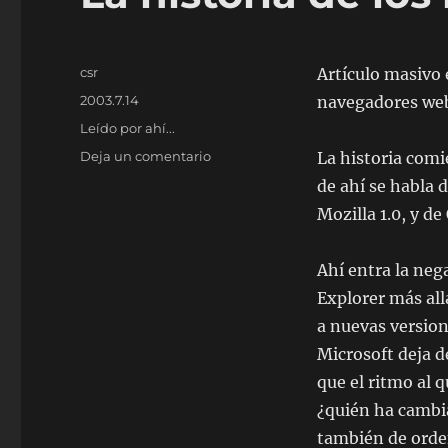
Autor
csr
Artículo masivo
Publicado
2003.7.14
navegadores web
el
Categorías
Leído por ahí...
en
Deja un comentario
La historia comi
La
de ahí se habla 
historia
Mozilla 1.0, y d
de
los
navegadores
Ahí entra la neg
Explorer más all
a nuevas version
Microsoft deja de
que el ritmo al 
¿quién ha cambi
también de orde