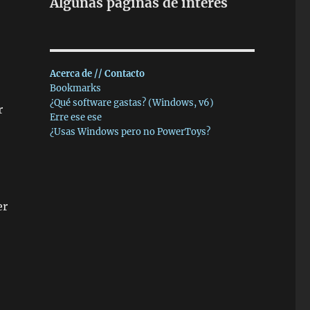
Algunas páginas de interés
Acerca de // Contacto
Bookmarks
¿Qué software gastas? (Windows, v6)
r
Erre ese ese
¿Usas Windows pero no PowerToys?
er