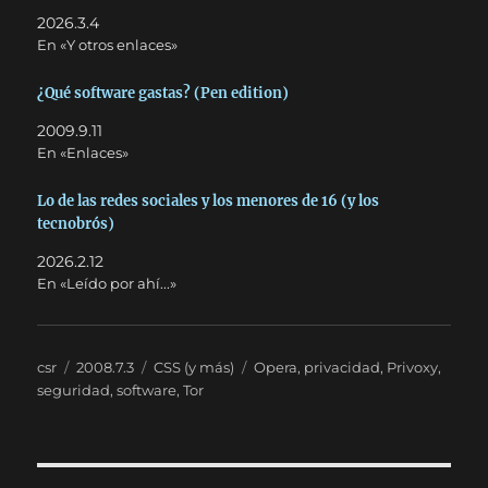
2026.3.4
En «Y otros enlaces»
¿Qué software gastas? (Pen edition)
2009.9.11
En «Enlaces»
Lo de las redes sociales y los menores de 16 (y los
tecnobrós)
2026.2.12
En «Leído por ahí...»
Autor
Publicado
Categorías
Etiquetas
csr
2008.7.3
CSS (y más)
Opera
,
privacidad
,
Privoxy
,
el
seguridad
,
software
,
Tor