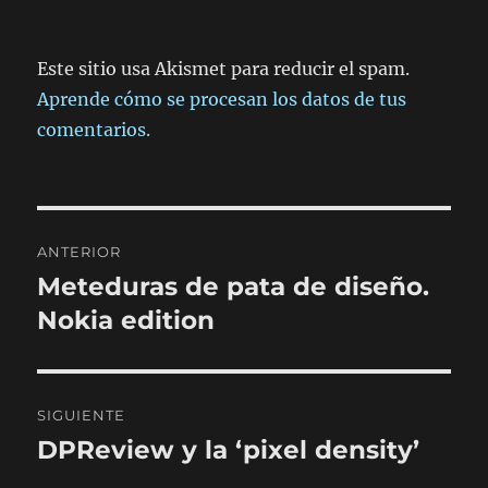
Este sitio usa Akismet para reducir el spam.
Aprende cómo se procesan los datos de tus
comentarios.
Navegación
ANTERIOR
de
Meteduras de pata de diseño.
Entrada
anterior:
Nokia edition
entradas
SIGUIENTE
DPReview y la ‘pixel density’
Entrada
siguiente: