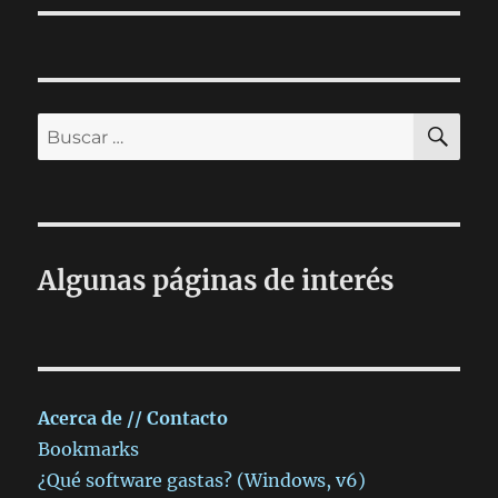
BU
Buscar
por:
Algunas páginas de interés
Acerca de // Contacto
Bookmarks
¿Qué software gastas? (Windows, v6)