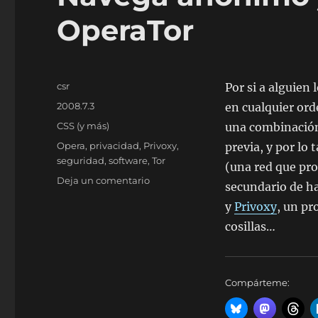
OperaTor
Autor
csr
Por si a alguien
Publicado
2008.7.3
en cualquier ord
el
Categorías
CSS (y más)
una combinación 
Etiquetas
Opera
,
privacidad
,
Privoxy
,
previa, y por lo
seguridad
,
software
,
Tor
(una red que pro
en
Deja un comentario
secundario de h
Navega
y
Privoxy
, un pr
anónimo
y
cosillas…
seguro
con
OperaTor
Compárteme: