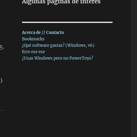
Algunas páginas de interés
Acerca de // Contacto
Bookmarks
¿Qué software gastas? (Windows, v6)
r
,
Erre ese ese
¿Usas Windows pero no PowerToys?
o
)