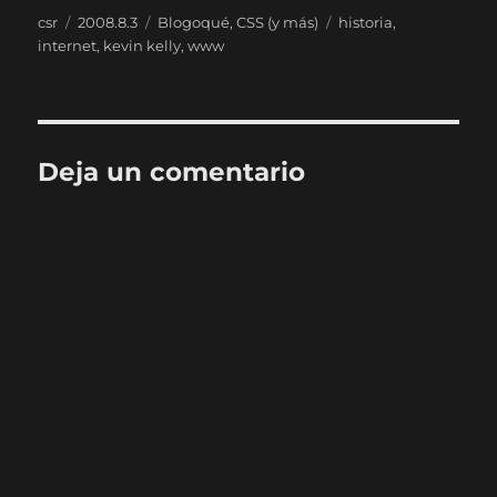
Autor
Publicado
Categorías
Etiquetas
csr
2008.8.3
Blogoqué
,
CSS (y más)
historia
,
el
internet
,
kevin kelly
,
www
Deja un comentario