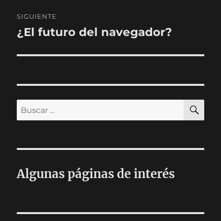
SIGUIENTE
¿El futuro del navegador?
Entrada
siguiente:
BU
Buscar
por:
Algunas páginas de interés