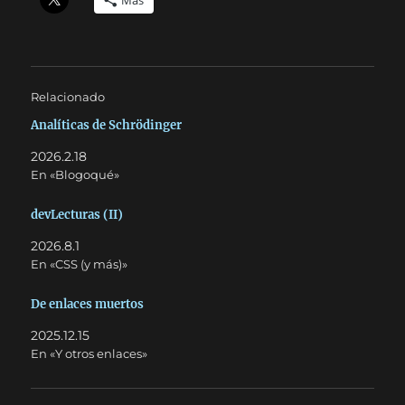
Más
Relacionado
Analíticas de Schrödinger
2026.2.18
En «Blogoqué»
devLecturas (II)
2026.8.1
En «CSS (y más)»
De enlaces muertos
2025.12.15
En «Y otros enlaces»