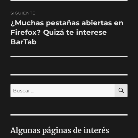
SIGUIENTE
¿Muchas pestañas abiertas en
Entrada
siguiente:
Firefox? Quizá te interese
BarTab
BU
Buscar
por:
Algunas páginas de interés