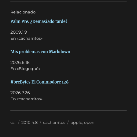
Relacionado
Palm Prē. ¿Demasiado tarde?
2009.1.9
En «cacharritos»
Mis problemas con Markdown
2026.6.18
En «Blogoqué»
#breBytes El Commodore 128
2026.7.26
En «cacharritos»
Autor
Publicado
Categorías
Etiquetas
csr
2010.4.8
cacharritos
apple
,
open
el