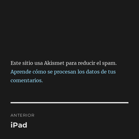
Este sitio usa Akismet para reducir el spam.
Aprende cómo se procesan los datos de tus
comentarios.
Navegación
ANTERIOR
de
iPad
Entrada
anterior:
entradas