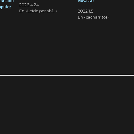
ARC and
Nova Air
2026.4.24
mputer
En «Leído por ahí...»
2022.1.5
En «cacharritos»