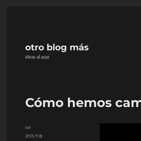
otro blog más
ideas al azar
Cómo hemos cambi
Autor
csr
Publicado
2015.7.18