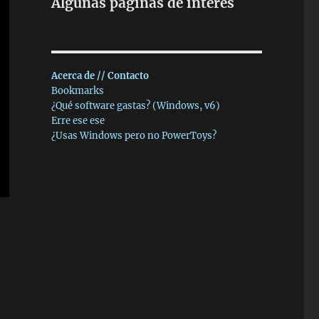
Algunas páginas de interés
Acerca de // Contacto
Bookmarks
¿Qué software gastas? (Windows, v6)
Erre ese ese
¿Usas Windows pero no PowerToys?