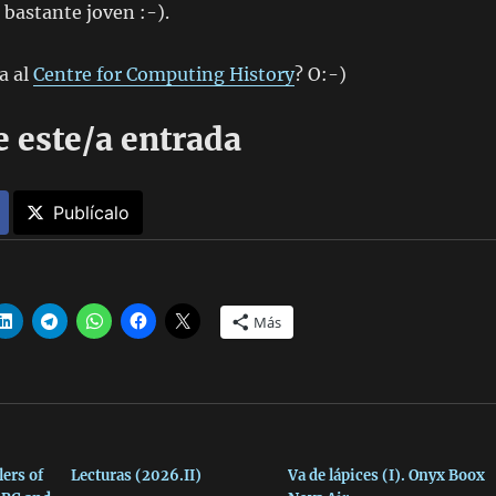
bastante joven :-).
a al
Centre for Computing History
? O:-)
 este/a entrada
Publícalo
Más
lers of
Lecturas (2026.II)
Va de lápices (I). Onyx Boox