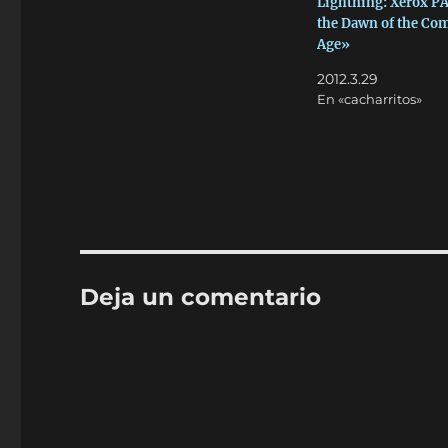
Lightning: Xerox P
the Dawn of the Co
Age»
2012.3.29
En «cacharritos»
Deja un comentario