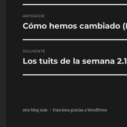
Navegación
ANTERIOR
de
Cómo hemos cambiado (I
Entrada
anterior:
entradas
SIGUIENTE
Los tuits de la semana 2.
Entrada
siguiente:
otro blog más
Funciona gracias a WordPress