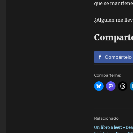
que se mantiene 
¿Alguien me llev
Comparte
Compártelo
Compárteme:
Relacionado
Un libro a leer: «Dea