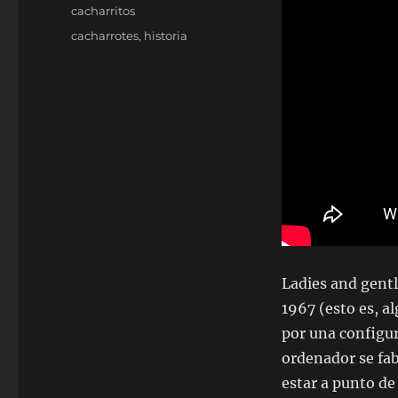
el
Categorías
cacharritos
Etiquetas
cacharrotes
,
historia
Ladies and gen
1967 (esto es, a
por una configu
ordenador se fab
estar a punto de