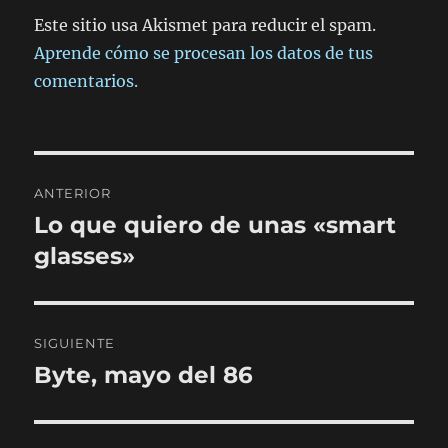
Este sitio usa Akismet para reducir el spam.
Aprende cómo se procesan los datos de tus
comentarios.
Navegación
ANTERIOR
de
Lo que quiero de unas «smart
Entrada
anterior:
glasses»
entradas
SIGUIENTE
Byte, mayo del 86
Entrada
siguiente: