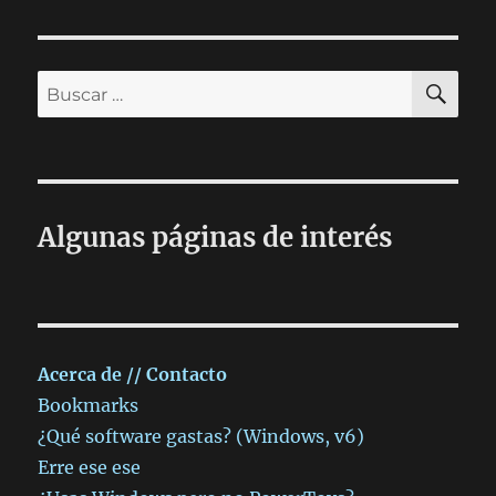
BU
Buscar
por:
Algunas páginas de interés
Acerca de // Contacto
Bookmarks
¿Qué software gastas? (Windows, v6)
Erre ese ese