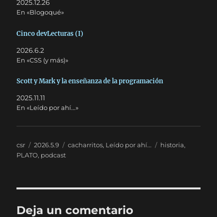
2025.12.26
En «Blogoqué»
Cinco devLecturas (I)
2026.6.2
En «CSS (y más)»
Scott y Mark y la enseñanza de la programación
2025.11.11
En «Leído por ahí...»
Autor
Publicado
Categorías
Etiquetas
csr
2026.5.9
cacharritos
,
Leído por ahí...
historia
,
el
PLATO
,
podcast
Deja un comentario