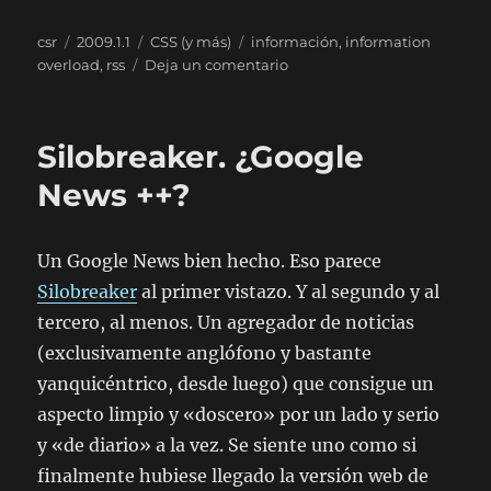
Autor
Publicado
Categorías
Etiquetas
csr
2009.1.1
CSS (y más)
información
,
information
el
en
overload
,
rss
Deja un comentario
Ambient
News,
otra
Silobreaker. ¿Google
vía
para
News ++?
el
RSS
Un Google News bien hecho. Eso parece
Silobreaker
al primer vistazo. Y al segundo y al
tercero, al menos. Un agregador de noticias
(exclusivamente anglófono y bastante
yanquicéntrico, desde luego) que consigue un
aspecto limpio y «doscero» por un lado y serio
y «de diario» a la vez. Se siente uno como si
finalmente hubiese llegado la versión web de