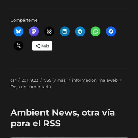
Compárteme:
Más
Autor
Publicado
Categorías
Etiquetas
csr
2011.9.23
CSS (y más)
información
,
malaweb
el
en
Deja un comentario
No,
eso
no
Ambient News, otra vía
es
un
para el RSS
infográfico