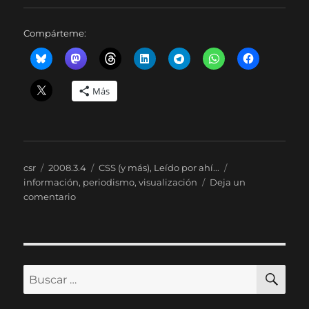
Compárteme:
Más
Autor
Publicado
Categorías
Etiquetas
csr
2008.3.4
CSS (y más)
,
Leído por ahí...
el
información
,
periodismo
,
visualización
Deja un
en
comentario
Silobreaker.
¿Google
News
++?
BU
Buscar
por: