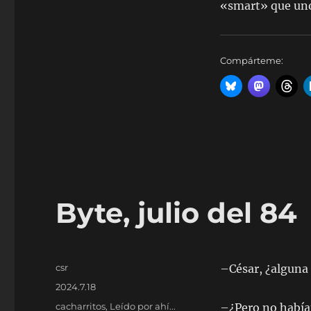
«smart» que uno
Compárteme:
Byte, julio del 84
Autor
csr
–César, ¿alguna i
Publicado
2024.7.18
el
Categorías
cacharritos
,
Leído por ahí...
–¿Pero no habí