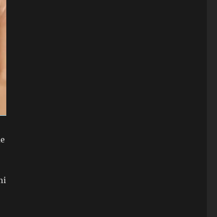
ue
ni