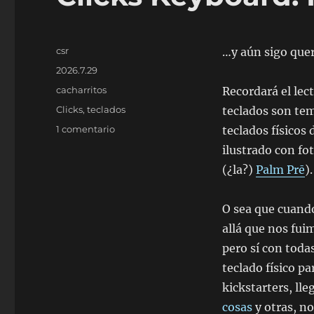
Autor
csr
…y aún sigo quer
Publicado
2026.7.29
el
Categorías
cacharritos
Recordará el lec
Etiquetas
Clicks
,
teclados
teclados son tem
en
1 comentario
teclados físicos
Clicks
ilustrado con f
Keyboard.
(¿la?)
Palm Prē
).
I
wanted
to
O sea que cuando
believe…
allá que nos fui
pero sí con toda
teclado físico pa
kickstarters, ll
cosas
y otras, n