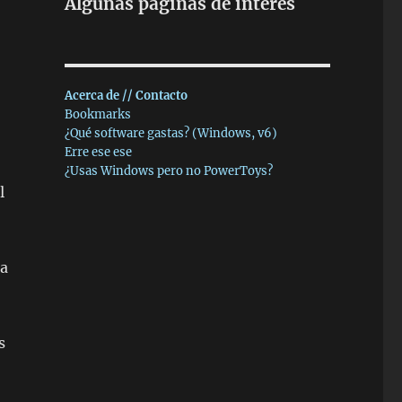
Algunas páginas de interés
Acerca de // Contacto
Bookmarks
¿Qué software gastas? (Windows, v6)
Erre ese ese
¿Usas Windows pero no PowerToys?
l
ra
s