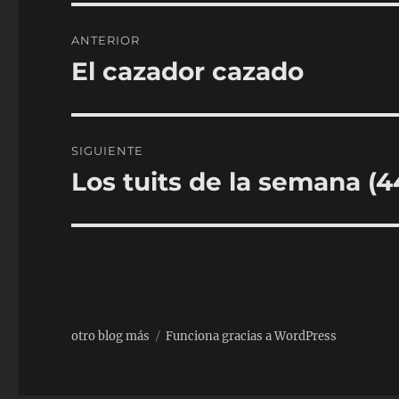
Navegación
ANTERIOR
de
El cazador cazado
Entrada
anterior:
entradas
SIGUIENTE
Los tuits de la semana (4
Entrada
siguiente:
otro blog más
Funciona gracias a WordPress