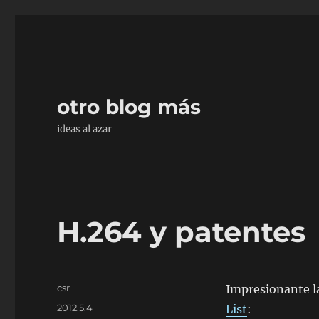
otro blog más
ideas al azar
H.264 y patentes
Autor
csr
Impresionante l
Publicado
2012.5.4
List
: