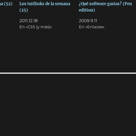
na (52)
Los tuitlinks de la semana
¿Qué software gastas? (Pen
(25)
edition)
2011.12.18
2009.9.11
En «CSS (y más)»
En «Enlaces»