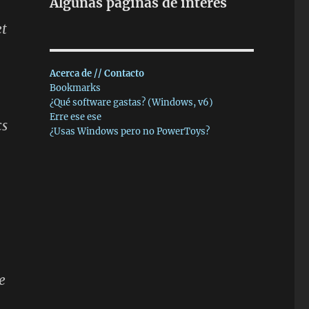
Algunas páginas de interés
et
Acerca de // Contacto
Bookmarks
¿Qué software gastas? (Windows, v6)
Erre ese ese
cs
¿Usas Windows pero no PowerToys?
e