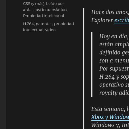
el
Categorías
CSS (y más)
,
Leído por
ahí...
,
Lost in translation
,
Hace dos años
Propiedad intelectual
Explorer
escri
Etiquetas
H.264
,
patentes
,
propiedad
intelectual
,
vídeo
Hoy en día,
están ampl
definido ge
son a menud
Por supuest
H.264 y sop
operativo 
royalty adi
Esta semana, 
Xbox y Window
Windows 7, Int