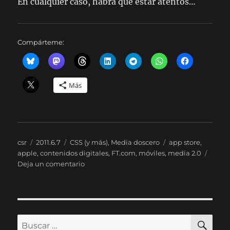
En cualquier caso, habrá que estar atentos…
Compárteme:
Más
Autor
Publicado
Categorías
Etiquetas
csr
2011.6.7
CSS (y más)
,
Media doscero
app store
,
el
apple
,
contenidos digitales
,
FT.com
,
móviles
,
media 2.0
en
Deja un comentario
El
Financial
Times,
intentando
saltarse
BU
Buscar
el