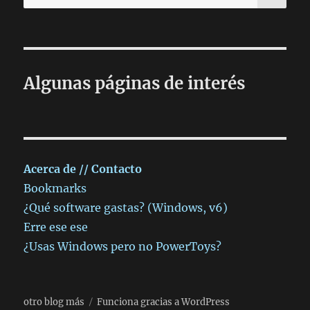
por:
‘peaje
iTunes’
Algunas páginas de interés
Acerca de // Contacto
Bookmarks
¿Qué software gastas? (Windows, v6)
Erre ese ese
¿Usas Windows pero no PowerToys?
otro blog más
Funciona gracias a WordPress