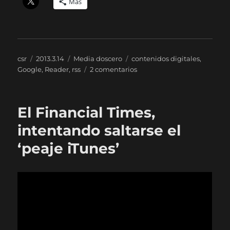
Más
Autor
Publicado
Categorías
Etiquetas
csr
2013.3.14
Media doscero
contenidos digitales
,
el
en
Google
,
Reader
,
rss
2 comentarios
Réquiem
por
Reader
El Financial Times,
intentando saltarse el
‘peaje iTunes’