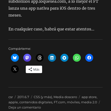
subdomios app.loquesea.com, a lo mejor el FT
lanza una app nativa para iOS dentro de tres
meses.
En cualquier caso, habrá que estar atentos…
Compárteme:
Más
Autor
Publicado
Categorías
Etiquetas
csr
2011.6.7
CSS (y más)
,
Media doscero
app store
,
el
apple
,
contenidos digitales
,
FT.com
,
móviles
,
media 2.0
en
Deja un comentario