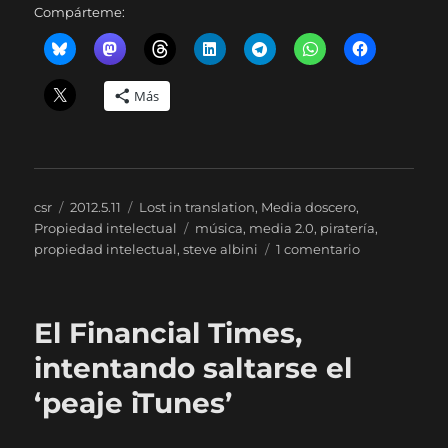
Compárteme:
Más
Autor
Publicado
Categorías
csr
2012.5.11
Lost in translation
,
Media doscero
,
el
Etiquetas
Propiedad intelectual
música
,
media 2.0
,
piratería
,
en
propiedad intelectual
,
steve albini
1 comentario
Steve
Albini,
sobre
El Financial Times,
la
«piratería»
intentando saltarse el
‘peaje iTunes’