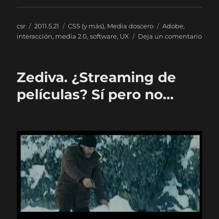
Autor
Publicado
Categorías
Etiquetas
csr
2011.5.21
CSS (y más)
,
Media doscero
Adobe
,
el
en
interacción
,
media 2.0
,
software
,
UX
Deja un comentario
¿Opi
Adob
que
Zediva. ¿Streaming de
las
revis
películas? Sí pero no…
digit
se
maqu
en
InDe