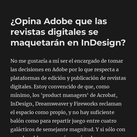
El
Financial
Times,
¿Opina Adobe que las
intentando
saltarse
revistas digitales se
el
maquetarán en InDesign?
‘peaje
iTunes’
No me gustaría a mí ser el encargado de tomar
las decisiones en Adobe por lo que respecta a
plataformas de edición y publicación de revistas
digitales. Estoy convencido de que, como
mínimo, los ‘
product managers
‘ de Acrobat,
InDesign, Dreamweaver y Fireworks reclaman
el espacio como propio, y no hay suficiente
balón como para repartir juego entre cuatro
galácticos de semejante magnitud. Y si sólo con