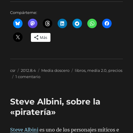
Compárteme:
Más
Autor
Publicado
Categorías
Etiquetas
csr
2012.8.4
Media doscero
libros
,
media 2.0
,
precios
el
en
1 comentario
Una
de
libros
Steve Albini, sobre la
electrónicos
y
«piratería»
precios…
Steve Albini
es uno de los personajes míticos e