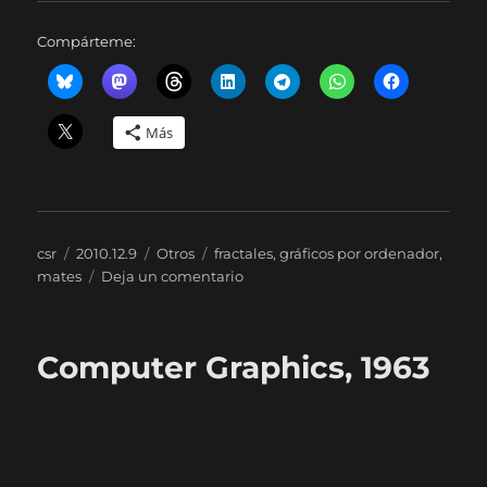
Compárteme:
Más
Autor
Publicado
Categorías
Etiquetas
csr
2010.12.9
Otros
fractales
,
gráficos por ordenador
,
el
en
mates
Deja un comentario
Una
de
evolución…
Computer Graphics, 1963