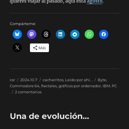
quieres viajar al pasado, aquí está
agosto
.
Compárteme:
Más
Autor
Publicado
Categorías
Etiquetas
csr
2024.10.7
cacharritos
,
Leído por ahí...
Byte
,
el
Commodore 64
,
fractales
,
gráficos por ordenador
,
IBM
,
PC
en
2 comentarios
Byte,
septiembre
del
Una de evolución…
84