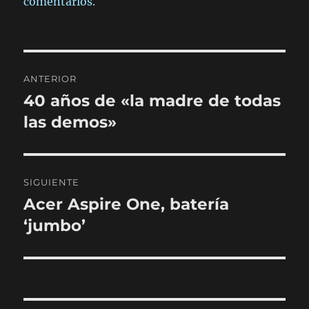
comentarios.
Navegación
ANTERIOR
de
40 años de «la madre de todas
Entrada
anterior:
las demos»
entradas
SIGUIENTE
Acer Aspire One, batería
Entrada
siguiente:
‘jumbo’