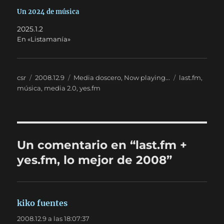
Un 2024 de música
2025.1.2
En «Listamanía»
Autor
Publicado
Categorías
Etiquetas
csr
2008.12.9
Media doscero
,
Now playing...
last.fm
,
el
música
,
media 2.0
,
yes.fm
Un comentario en “last.fm +
yes.fm, lo mejor de 2008”
kiko fuentes
dice:
2008.12.9 a las 18:07:37