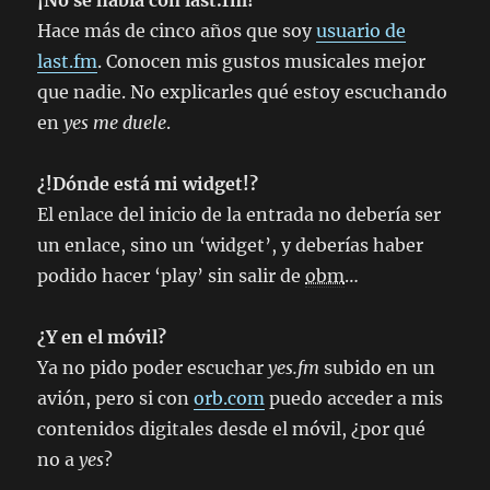
¡No se habla con last.fm!
Hace más de cinco años que soy
usuario de
last.fm
. Conocen mis gustos musicales mejor
que nadie. No explicarles qué estoy escuchando
en
yes
me duele
.
¿!Dónde está mi widget!?
El enlace del inicio de la entrada no debería ser
un enlace, sino un ‘widget’, y deberías haber
podido hacer ‘play’ sin salir de
obm
…
¿Y en el móvil?
Ya no pido poder escuchar
yes.fm
subido en un
avión, pero si con
orb.com
puedo acceder a mis
contenidos digitales desde el móvil, ¿por qué
no a
yes
?