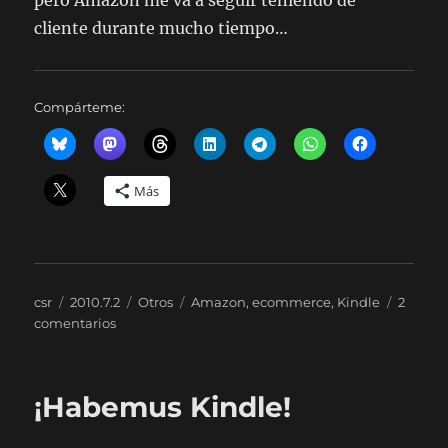
pero Amazon me va a seguir teniendo de
cliente durante mucho tiempo…
Compárteme:
Más
Autor
Publicado
Categorías
Etiquetas
csr
2010.7.2
Otros
Amazon
,
ecommerce
,
Kindle
2
el
en
comentarios
Por
qué
me
¡Habemus Kindle!
gusta
tanto