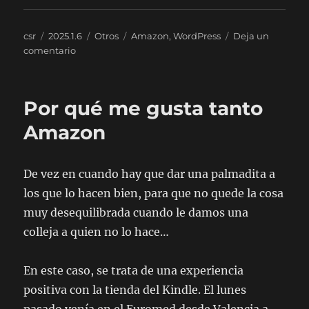
Autor
Publicado
Categorías
Etiquetas
csr
2025.1.6
Otros
Amazon
,
WordPress
Deja un
el
en
comentario
Amazon,
los
incrustados
Por qué me gusta tanto
de
WordPress
Amazon
y…
kp0a0-
21
De vez en cuando hay que dar una palmadita a
los que lo hacen bien, para que no quede la cosa
muy desequilibrada cuando le damos una
colleja a quien no lo hace…
En este caso, se trata de una experiencia
positiva con la tienda del Kindle. El lunes