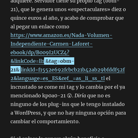
adquiere. Servidor tiene su propio tag (obm-
21), que le genera unos «espectaculares» diez o
quince euros al año, y acabo de comprobar que
al pegar un enlace como
https://www.amazon.es/Nada-Volumen-
Independiente-Carmen-Laforet-
ebook/dp/B009I2UCZ4?
&linkCode=ll1
&
tag=obm-
21
&
linkId=f1552e692fcbcb21b42ab29bfddf52f
2&language=es_ES&ref_=as_li_ss_tl
el
incrustado se come mi tag y lo cambia por el ya
mencionado kp0a0-21 😮.
Diría
que no es
ninguno de los plug-ins que le tengo instalado
a WordPress, y que no hay ninguna opción para
cambiar el comportamiento.