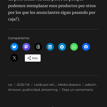
podemos reemplazar esos productos por otros
por los que los anunciantes sigan pasando por
caja?).
Compárteme:
Más
Autor
Publicado
Categorías
Etiquetas
csr
2025.1.16
Leído por ahí...
,
Media doscero
adtech
,
el
en
Amazon
,
publicidad
,
streaming
Deja un comentario
Dos
de
«ad