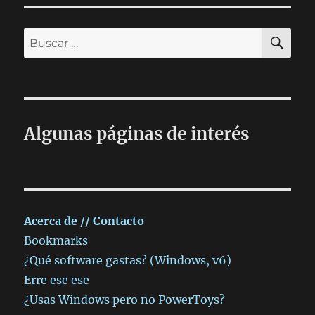
blog
BU
Buscar
por:
Algunas páginas de interés
Acerca de // Contacto
Bookmarks
¿Qué software gastas? (Windows, v6)
Erre ese ese
¿Usas Windows pero no PowerToys?