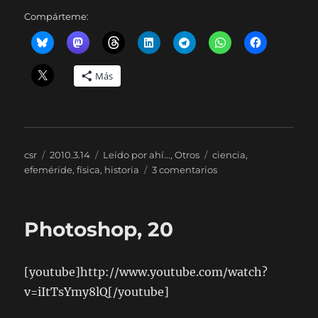
Compárteme:
Más
Autor
Publicado
Categorías
Etiquetas
csr
2010.3.14
Leído por ahí...
,
Otros
ciencia
,
el
en
efeméride
,
física
,
historia
3 comentarios
Felices
131,
Albert
Photoshop, 20
[youtube]http://www.youtube.com/watch?
v=iItTsYmy8lQ[/youtube]