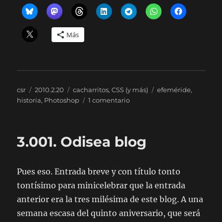
Más
Autor
Publicado
Categorías
Etiquetas
csr
2010.2.20
cacharritos
,
CSS (y más)
efeméride
,
el
en
historia
,
Photoshop
1 comentario
Photoshop,
20
3.001. Odisea blog
Pues eso. Entrada breve y con título tonto
tontísimo para minicelebrar que la entrada
anterior era la tres milésima de este blog. A una
semana escasa del quinto aniversario, que será