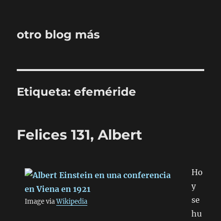
otro blog más
Etiqueta:
efeméride
Felices 131, Albert
Ho
y
se
Image via
Wikipedia
hu