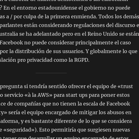
s? En el entorno estadounidense el gobierno no puede
as a / por culpa de la primera enmienda. Todos los demá
parlantes están considerando regulaciones del discurso 
 Australia se ha adelantado pero en el Reino Unido se está
 Facebook no puede considerar principalmente el caso
or la distribución de sus usuarios. Y globalmente lo que
slación pro privacidad como la RGPD.
 pregunta si tendría sentido ofrecer el equipo de «trust
 servicio «à la AWS» para start ups para poner estos
ance de compañías que no tienen la escala de Facebook
ty» sería el equipo encargado de mitigar los abusos en
taforma, y es bastante diferente de lo que se considera
e «seguridad»). Esto permitiría que surgiesen nuevas
in tener que desarrollar un equipo encargado de estos