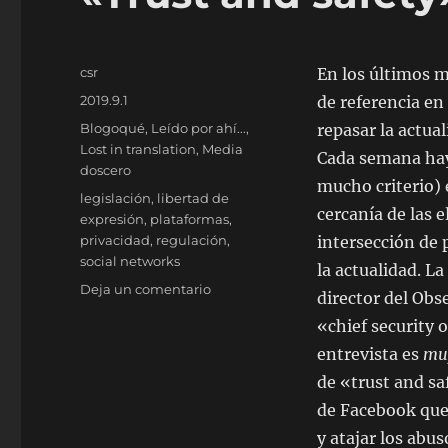
Autor
csr
En los últimos 
Publicado
2019.9.1
de referencia en
el
Categorías
Blogoqué
,
Leído por ahí...
,
repasar la actu
Lost in translation
,
Media
Cada semana hay 
doscero
mucho criterio) e
Etiquetas
legislación
,
libertad de
cercanía de las 
expresión
,
plataformas
,
privacidad
,
regulación
,
intersección de 
social networks
la actualidad. 
en
Deja un comentario
director del Obs
«Trust
«chief security 
and
safety»
entrevista es
mu
en
de «trust and sa
Vergecast
de Facebook que 
y atajar los abu