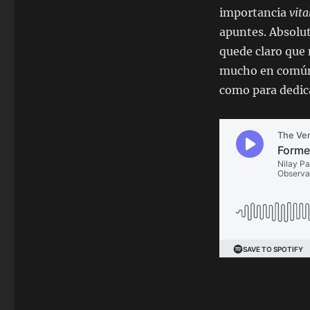
importancia
vita
apuntes. Absolut
quede claro que 
mucho en común, 
como para dedica