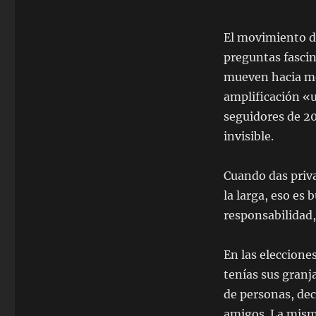
El movimiento d
preguntas fascin
mueven hacia me
amplificación «
seguidores de 20
invisible.
Cuando das priva
la larga, eso es
responsabilidad,
En las eleccione
tenías sus granj
de personas, dec
amigos. La mism