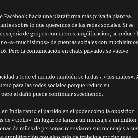
e Facebook hacia una plataforma más privada plantea
antes sobre lo que queremos de las redes sociales. Si se
nsajería de grupos con menos amplificación, se reduce 
uno-a-muchísimos» de cuentas sociales con muchísimo
16. Pero la comunicación en chats privados se vuelve
cidad a todo el mundo también se la das a «los malos». 
 bueno para las redes sociales porque reduce su
 pero el daño puede continuar sucediendo.
s en India tanto el partido en el poder como la oposición
as de «trolls». En lugar de lanzar un mensaje a un millón
enas de miles de personas reenviaron sus mensajes a su
a amplificación con algo más de trabajo y mucho más