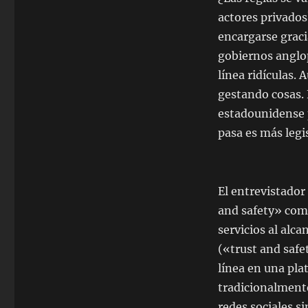
actores privado
encargarse graci
gobiernos anglo
línea ridículas.
gestando cosas.
estadounidense p
pasa es más legi
El entrevistador
and safety» como
servicios al alc
(«trust and safe
línea en una pla
tradicionalment
redes sociales s