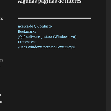
Algunas páginas de interés
ts
Acerca de // Contacto
Bookmarks
¿Qué software gastas? (Windows, v6)
Erre ese ese
¿Usas Windows pero no PowerToys?
en
e
o
ar