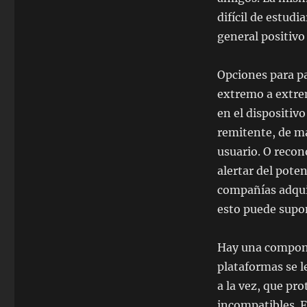
difícil de estudi
general positivo
Opciones para pa
extremo a extrem
en el dispositivo
remitente, de ma
usuario. O recon
alertar del pote
compañías adquir
esto puede supo
Hay una componen
plataformas se l
a la vez, que pr
incompatibles. F