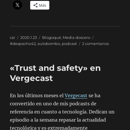
Más
Autor
Publicado
Categorías
Etiquetas
csr
2020.1.23
Blogoqué
,
Media doscero
el
en
#despacho42
,
autobombo
,
podcast
2 comentarios
Despacho
42,
allá
«Trust and safety» en
vamos
Vergecast
En los últimos meses el
Vergecast
se ha
convertido en uno de mis podcasts de
referencia en cuanto a tecnología. Dedican un
episodio a la semana repasar la actualidad
tecnológica y es extremadamente