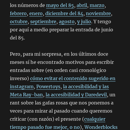
los números de
mayo del 85
,
abril
,
marzo
,
febrero
,
enero
,
diciembre del 84
,
noviembre
,
octubre
,
septiembre
,
agosto
,
y julio
. Y tengo
por aquí a medio preparar la entrada de junio
del 85.
Pero, para mi sorpresa, en los últimos doce
meses sí he encontrado motivos para escribir
entradas sobre (en orden casi cronológico
inverso)
cómo evitar el contenido sugerido en
instagram
,
Powertoys
,
la accesibilidad y las
Meta Ray-ban
,
la accesibilidad y Daredevil
, un
rant
sobre las gafas rosas que nos ponemos a
veces para mirar al pasado cuando queremos
criticar (con razón) el presente (
cualquier
tiempo pasado fue mejor, o no
),
Wonderblocks