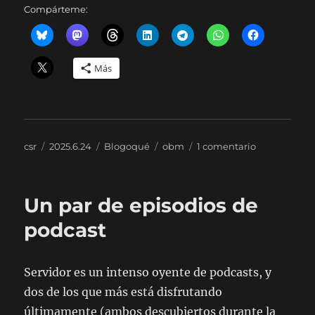
Compárteme:
Más
Autor
Publicado
Categorías
Etiquetas
en
csr
2025.6.24
Blogoqué
obm
1 comentario
el
22
Un par de episodios de
podcast
Servidor es un intenso oyente de podcasts, y
dos de los que más está disfrutando
últimamente (ambos descubiertos durante la