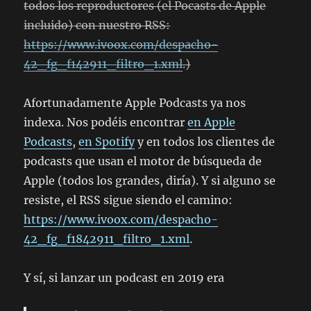
todos los reproductores (el Pocasts de Apple
incluido) con nuestro RSS:
https://www.ivoox.com/despacho-
42_fg_f142911_filtro_1.xml
.)
Afortunadamente Apple Podcasts ya nos
indexa. Nos podéis encontrar
en Apple
Podcasts
,
en Spotify
y en todos los clientes de
podcasts que usan el motor de búsqueda de
Apple (todos los grandes, diría). Y si alguno se
resiste, el RSS sigue siendo el camino:
https://www.ivoox.com/despacho-
42_fg_f1842911_filtro_1.xml
.
Y sí, si lanzar un podcast en 2019 era