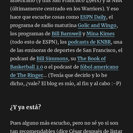
americano (y mis San Francisco 49ers) y la NBA
(últimamente centrado en los Warriors). Y eso
hace que escuche cosas como
ESPN Daily
, el
programa de radio matutina
Golic and Wingo
,
los programas de
Bill Barnwell
y
Mina Kimes
(todo esto de ESPN), los
podcasts de KNBR
, una
de las emisoras de deportes de San Francisco, el
podcast de
Bill Simmons
, su
The Book of
Basketball 2.0
o el podcast de
fúbol americano
de The Ringer
… (Tenía que decirlo y lo he
dicho, ¿vale? El blog es mío, al fin y al cabo :-P)
¿Y ya está?
Pues alguno más escucho, pero no sé yo si son
tan recomendables (dice César después de listar