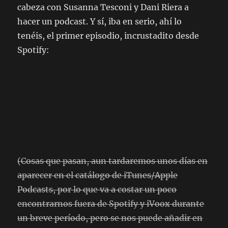
cabeza con Susanna Tesconi y Dani Riera a
hacer un podcast. Y sí, iba en serio, ahí lo
tenéis, el primer episodio, incrustadito desde
Spotify:
(Cosas que pasan, aun tardaremos unos días en
aparecer en el catálogo de iTunes/Apple
Podcasts, por lo que va a costar un poco
encontrarnos fuera de Spotify y iVoox durante
un breve período, pero se nos puede añadir en