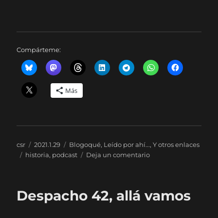
Compárteme:
Más
Autor
Publicado
Categorías
csr
2021.1.29
Blogoqué
,
Leído por ahí...
,
Y otros enlaces
Etiquetas
el
en
historia
,
podcast
Deja un comentario
Un
par
de
Despacho 42, allá vamos
episodios
de
podcast